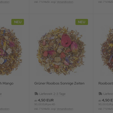
ndkosten
inkl. 7 % MwSt. zzgl.
Versandkosten
inkl. 7 % MwS
NEU
NEU
go
Grüner Rooibos Sonnige Zeiten
Rooibost
ge
Lieferzeit:
2-3 Tage
Lieferz
4,50 EUR
4,50 
ab
ab
90,00 EUR pro KG
90,00 EUR p
ndkosten
inkl. 7 % MwSt. zzgl.
Versandkosten
inkl. 7 % MwS