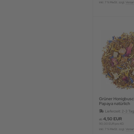
inkl. 7 % MwSt. zzgl.
Versa
Grüner Honigbusch Man
Papaya natürlich
Lieferzeit:
2-3 Ta
4,50 EUR
ab
90,00 EUR pro KG
inkl. 7 % MwSt. zzgl.
Versa