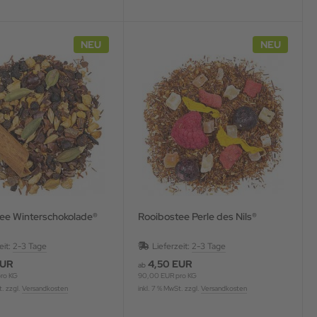
NEU
NEU
ee Winterschokolade®
Rooibostee Perle des Nils®
eit:
2-3 Tage
Lieferzeit:
2-3 Tage
EUR
4,50 EUR
ab
ro KG
90,00 EUR pro KG
t. zzgl.
Versandkosten
inkl. 7 % MwSt. zzgl.
Versandkosten