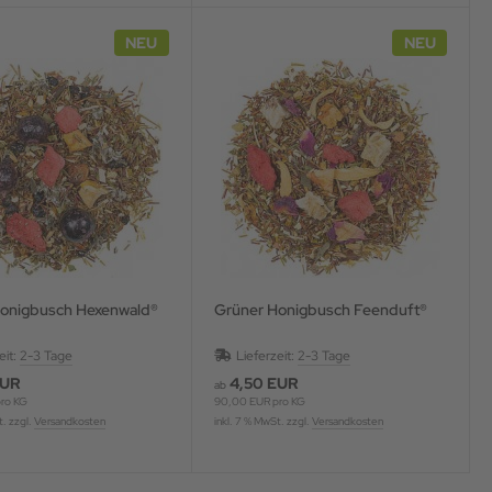
NEU
NEU
onigbusch Hexenwald®
Grüner Honigbusch Feenduft®
eit:
2-3 Tage
Lieferzeit:
2-3 Tage
EUR
4,50 EUR
ab
ro KG
90,00 EUR pro KG
t. zzgl.
Versandkosten
inkl. 7 % MwSt. zzgl.
Versandkosten