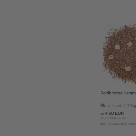
Rooibostee Karame
Lieferzeit:
2-3 Ta
4,50 EUR
ab
90,00 EUR pro KG
inkl. 7 % MwSt. zzgl.
Versa