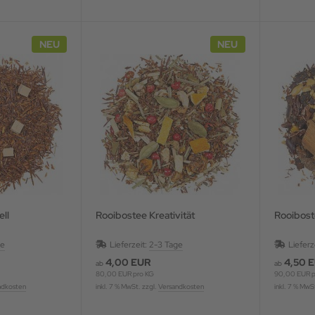
NEU
NEU
ll
Rooibostee Kreativität
Rooibost
ge
Lieferzeit:
2-3 Tage
Lieferz
4,00 EUR
4,50 
ab
ab
80,00 EUR pro KG
90,00 EUR p
ndkosten
inkl. 7 % MwSt. zzgl.
Versandkosten
inkl. 7 % MwS