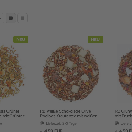
n
NEU
NEU
uss Grüner
RB Weiße Schokolade Olive
RB Glühweinkirsche Kräutertee
e mit Grüntee
Rooibos Kräutertee mit weißer
mit Fruc
 aromatisiert
Schokolade und Blüten,
Gewürzen
ge
Lieferzeit:
2-3 Tage
Lieferz
aromatisiert
4,50 EUR
4,50 
ab
ab