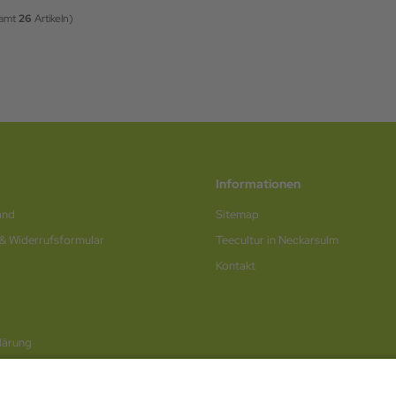
samt
26
Artikeln)
Informationen
and
Sitemap
 & Widerrufsformular
Teecultur in Neckarsulm
Kontakt
lärung
rufen / Online-Formular