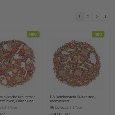
1
2
NEU
NEU
RB Dominostein Kräutertee,
htstücken, Blüten und
aromatisiert
, aromatisiert
eit:
2-3 Tage
Lieferzeit:
2-3 Tage
EUR
4,50 EUR
ab