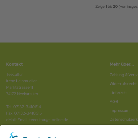
Zeige
1
bis
20
(von insge
Kontakt
Mehr über...
Teecultur
Zahlung & Vers
Irene Leinmueller
Widerrufsrecht
Marktstrasse 11
Lieferzeit
74172 Neckarsulm
AGB
Tel: 07132-3410614
Impressum
Fax: 07132-3410615
Datenschutz­erk
eMail: Email: teecultur@t-online.de
Vertrag wider