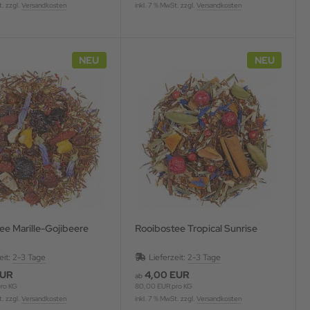
t. zzgl.
Versandkosten
inkl. 7 % MwSt. zzgl.
Versandkosten
NEU
NEU
ee Marille-Gojibeere
Rooibostee Tropical Sunrise
eit:
2-3 Tage
Lieferzeit:
2-3 Tage
EUR
4,00 EUR
ab
ro KG
80,00 EUR pro KG
t. zzgl.
Versandkosten
inkl. 7 % MwSt. zzgl.
Versandkosten