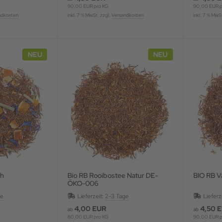
90,00 EUR pro KG
90,00 EUR p
ndkosten
inkl. 7 % MwSt. zzgl.
Versandkosten
inkl. 7 % MwS
NEU
NEU
ch
Bio RB Rooibostee Natur DE-
BIO RB V
ÖKO-006
ge
Lieferzeit:
2-3 Tage
Lieferz
4,00 EUR
4,50 
ab
ab
80,00 EUR pro KG
90,00 EUR p