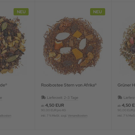
NEU
NEU
ade®
Rooibostee Stern von Afrika®
Grüner H
ge
Lieferzeit:
2-3 Tage
Lieferz
4,50 EUR
4,50 
ab
ab
90,00 EUR pro KG
90,00 EUR p
ndkosten
inkl. 7 % MwSt. zzgl.
Versandkosten
inkl. 7 % MwS