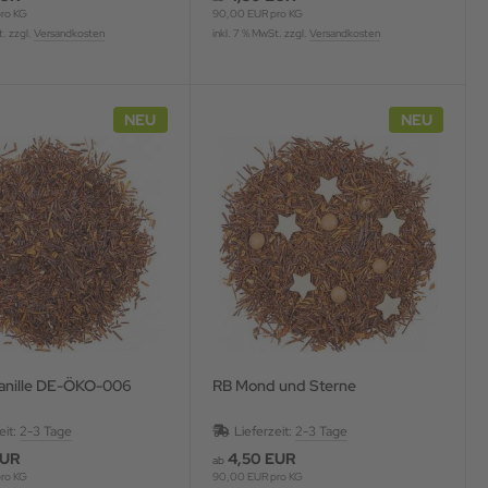
ro KG
90,00 EUR pro KG
t. zzgl.
Versandkosten
inkl. 7 % MwSt. zzgl.
Versandkosten
NEU
NEU
anille DE-ÖKO-006
RB Mond und Sterne
eit:
2-3 Tage
Lieferzeit:
2-3 Tage
EUR
4,50 EUR
ab
ro KG
90,00 EUR pro KG