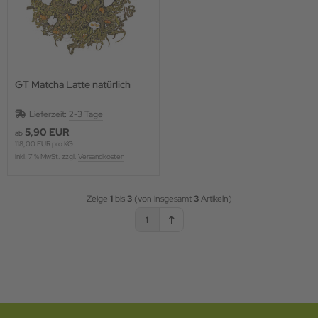
GT Matcha Latte natürlich
Lieferzeit:
2-3 Tage
5,90 EUR
ab
118,00 EUR pro KG
inkl. 7 % MwSt. zzgl.
Versandkosten
Zeige
1
bis
3
(von insgesamt
3
Artikeln)
1