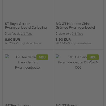
ST Royal Garden
BIO GT Nebeltee China
Pyramidenbeutel Darjeeling
Grüntee Pyramidenbeutel
FTGFOP I first flush
DE-ÖKO.006
Lieferzeit:
2-3 Tage
Lieferzeit:
2-3 Tage
8,90 EUR
8,90 EUR
inkl. 7 % MwSt. zzgl.
Versandkosten
inkl. 7 % MwSt. zzgl.
Versandkosten
NEU
NEU
GT Tee der langen
BIO GT Sencha