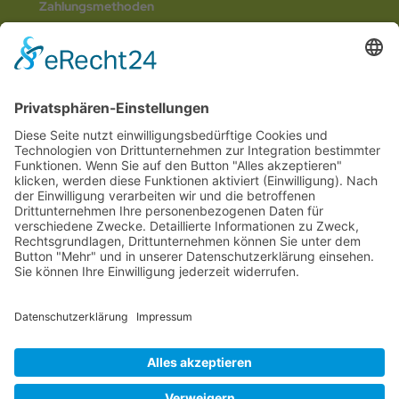
Zahlungsmethoden
Social Media
© 2026
Internetwerbung by Webjoker.eu
Wir sind Ihr
Online www für ganz Deutschland
und alle Bundesländer wie
Baden-
Würtemberg
,
Bayern
,
Hessen
,
Saarland
,
Rheinland-Pfalz
,
Nordrhein-
Westfalen
,
Thüringen
,
Bremen
,
Hamburg
,
Schleswig-Holstein
,
Mecklenburg-
Vorpommern
,
Niedersachsen
,
Sachsen
,
Sachsen-Anhalt
,
Brandenburg
und
Berlin
. Online Tee kaufen Sie bei uns auch in
Heilbronn
,
Neckarsulm
,
Ludwigsburg
,
Stuttgart
,
München
,
Potsdam
,
Bremen
,
Hamburg
,
Wiesbaden
,
Schwerin
,
Hannover
,
Düsseldorf
,
Mainz
,
Saarbrücken
oder
Dresden
,
Magdeburg
und
Erfurt
.
Alle Preise inkl. gesetzl. MwSt. zzgl.
Versandkosten
. Die durchgestrichenen Preise