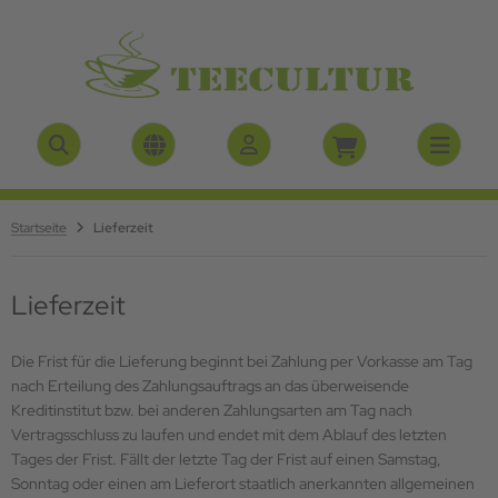
ALLES ANZEIGEN AUS BIO TEE DE-ÖKO-006
ALLES ANZEIGEN AUS SCHWARZTEE
ALLES ANZEIGEN AUS GRÜNTEE
ALLES ANZEIGEN AUS ROOIBOSTEE
ALLES ANZEIGEN AUS KRÄUTERTEE
ALLES ANZEIGEN AUS FRÜCHTETEE
ALLES ANZEIGEN AUS SAISON-TEE`S
O Früchtetee DE-ÖKO-006
rjeeling Tee
tcha Tee
oibostee aromatisiert
urvedische Kräuterteemischung
üchtetee magenmild
stee
O Grüntee`s DE-BIO-006
 Nepal
long
si Tee
 Aromatisiert
ntertee`s
Startseite
Lieferzeit
O Kräutertee DE-ÖKO-006
sam Tee
isser Tee
äutertee natürlich
Lieferzeit
O Rotbuschtee (Rooibos) DE-ÖKO-006
ylon
omatisierter Grüntee
äutertee nicht aromatisiert
Die Frist für die Lieferung beginnt bei Zahlung per Vorkasse am Tag
O Schwarztee DE-ÖKO-006
ina Schwarztee
üntee nicht aromatisiert
ringatee
nach Erteilung des Zahlungsauftrags an das überweisende
Kreditinstitut bzw. bei anderen Zahlungsarten am Tag nach
 Aromatisiert
gepackter Kräutertee
Vertragsschluss zu laufen und endet mit dem Ablauf des letzten
Tages der Frist. Fällt der letzte Tag der Frist auf einen Samstag,
rikanischer Tee
Sonntag oder einen am Lieferort staatlich anerkannten allgemeinen