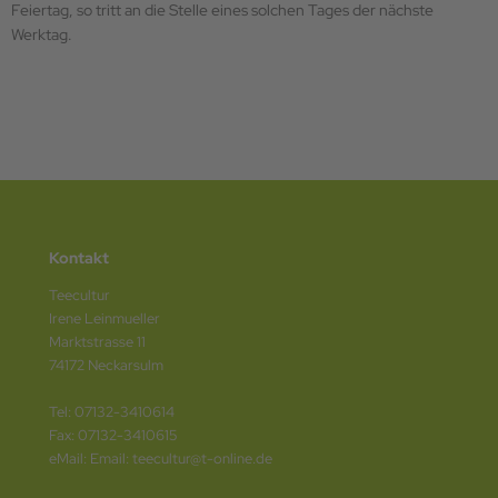
Feiertag, so tritt an die Stelle eines solchen Tages der nächste
Werktag.
Kontakt
Teecultur
Irene Leinmueller
Marktstrasse 11
74172 Neckarsulm
Tel: 07132-3410614
Fax: 07132-3410615
eMail: Email: teecultur@t-online.de