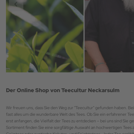
Der Online Shop von Teecultur Neckarsulm
Wir freuen uns, dass Sie den Weg zur "Teecultur" gefunden haben. Bei
fast alles um die wunderbare Welt des Tees. Ob Sie ein erfahrener Te
erst anfangen, die Vielfalt der Tees zu entdecken – bei uns sind Sie g
Sortiment finden Sie eine sorgfältige Auswahl an hochwertigen Tees a