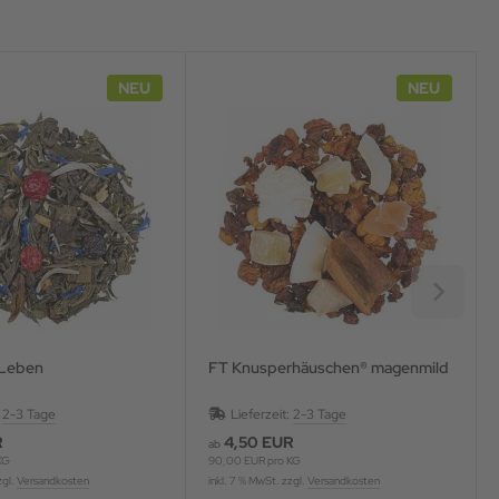
NEU
NEU
 Leben
FT Knusperhäuschen® magenmild
:
2-3 Tage
Lieferzeit:
2-3 Tage
R
4,50 EUR
ab
KG
90,00 EUR pro KG
zgl.
Versandkosten
inkl. 7 % MwSt. zzgl.
Versandkosten