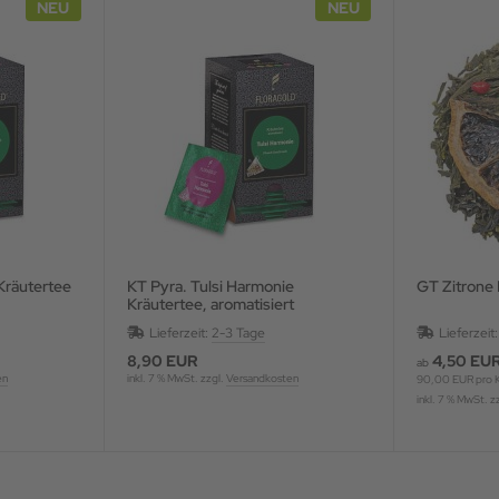
NEU
NEU
Kräutertee
KT Pyra. Tulsi Harmonie
GT Zitrone 
Kräutertee, aromatisiert
Lieferzeit:
2-3 Tage
Lieferzeit
8,90 EUR
4,50 EU
ab
en
inkl. 7 % MwSt. zzgl.
Versandkosten
90,00 EUR pro 
inkl. 7 % MwSt. z