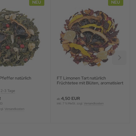
NEU
NEU
Pfeffer natürlich
FT Limonen Tart natürlich
Früchtetee mit Blüten, aromatisiert
:
2-3 Tage
R
4,50 EUR
ab
KG
inkl. 7 % MwSt. zzgl.
Versandkosten
zgl.
Versandkosten