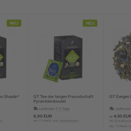
NEU
NEU
es Shaolin®
GT Tee der langen Freundschaft
GT Ewiges
Pyramidenbeutel
Lieferzeit:
2-3 Tage
Lieferzeit
8,90 EUR
4,50 EU
ab
en
inkl. 7 % MwSt. zzgl.
Versandkosten
90,00 EUR pro 
inkl. 7 % MwSt. z