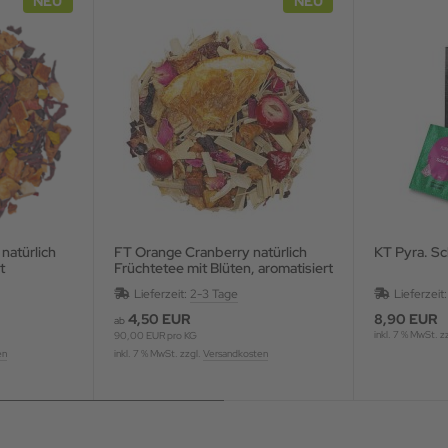
NEU
NEU
FT Orange Cranberry natürlich
KT 
t
Früchtetee mit Blüten, aromatisiert
Lieferzeit:
2-3 Tage
Lieferzeit
4,50 EUR
8,90 EUR
ab
inkl. 7 % MwSt. z
90,00 EUR pro KG
en
inkl. 7 % MwSt. zzgl.
Versandkosten