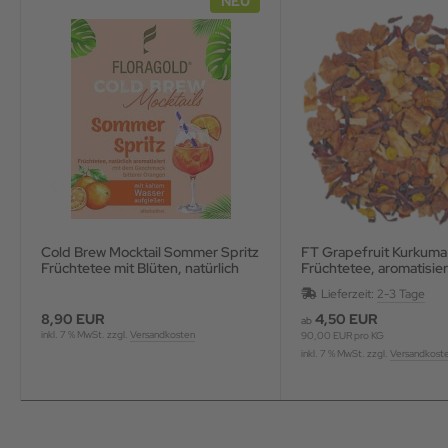
NEU
Cold Brew Mocktail Sommer Spritz
FT Grapefruit Kurkuma natürlich
Früchtetee mit Blüten, natürlich
Früchtetee, aromatisier
aromatisiert
Lieferzeit:
2-3 Tage
8,90 EUR
4,50 EUR
ab
inkl. 7 % MwSt. zzgl.
Versandkosten
90,00 EUR pro KG
inkl. 7 % MwSt. zzgl.
Versandkost