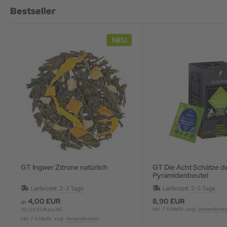
Bestseller
NEU
GT Ingwer Zitrone natürlich
GT Die Acht Schätze d
Pyramidenbeutel
Lieferzeit:
2-3 Tage
Lieferzeit:
2-3 Tage
4,00 EUR
8,90 EUR
ab
inkl. 7 % MwSt. zzgl.
Versandkost
80,00 EUR pro KG
inkl. 7 % MwSt. zzgl.
Versandkosten