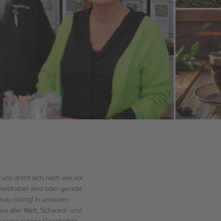
 uns dreht sich nach wie vor
eliebhaber sind oder gerade
enau richtig! In unserem
us aller Welt, Schwarz- und