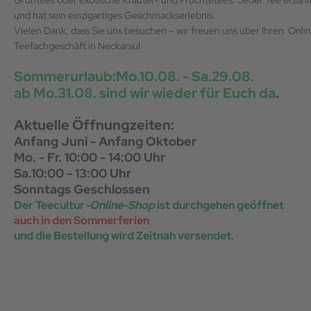
Grüntees oder exotische Kräuter- und Früchtetees. Jeder Tee erzähl
und hat sein einzigartiges Geschmackserlebnis.
Vielen Dank, dass Sie uns besuchen – wir freuen uns über Ihren Onl
Teefachgeschäft in Neckarsul
Sommerurlaub:Mo.10.08. - Sa.29.08.
ab Mo.31.08. sind wir wieder für Euch da
.
Aktuelle Öffnungzeiten:
Anfang Juni - Anfang Oktober
Mo. - Fr. 10:00 - 14:00 Uhr
Sa.10:00 - 13:00 Uhr
Sonntags Geschlossen
Der Teecultur
-Online-Shop
ist durchgehen geöffnet
auch in den Sommerferien
und die Bestellung wird Zeitnah versendet.