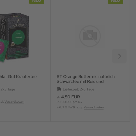
NEU
NEU
Pyra. Schlaf Gut Kräutertee
ST Orange Butterreis natürlich
Schwarztee mit Reis und
Fruchtstücken, aromatisiert
:
2-3 Tage
Lieferzeit:
2-3 Tage
4,50 EUR
ab
zgl.
Versandkosten
90,00 EUR pro KG
inkl. 7 % MwSt. zzgl.
Versandkosten