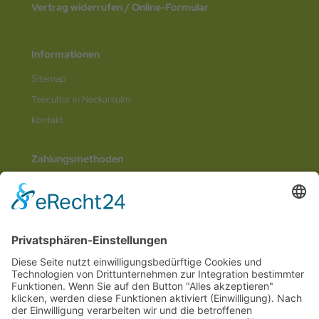
Vertrag widerrufen / Online-Formular
Informationen
Sitemap
Teecultur in Neckarsulm
Kontakt
Zahlungsmethoden
Social Media