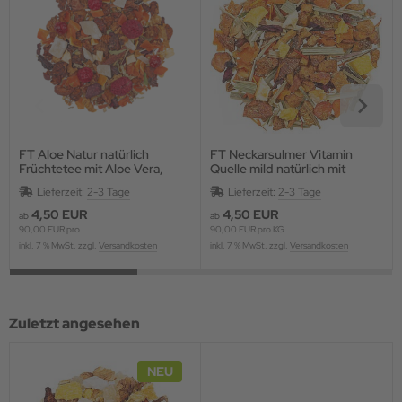
FT Aloe Natur natürlich
FT Neckarsulmer Vitamin
Früchtetee mit Aloe Vera,
Quelle mild natürlich mit
aromatisiert MILD
Multivitaminkomplex
Lieferzeit:
2-3 Tage
Lieferzeit:
2-3 Tage
4,50 EUR
4,50 EUR
ab
ab
90,00 EUR pro
90,00 EUR pro KG
inkl. 7 % MwSt. zzgl.
Versandkosten
inkl. 7 % MwSt. zzgl.
Versandkosten
Zuletzt angesehen
NEU