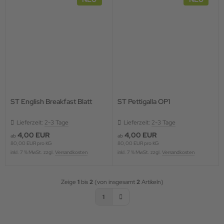
ST English Breakfast Blatt
ST Pettigalla OP1
Lieferzeit:
2-3 Tage
Lieferzeit:
2-3 Tage
4,00 EUR
4,00 EUR
ab
ab
80,00 EUR pro KG
80,00 EUR pro KG
inkl. 7 % MwSt. zzgl.
Versandkosten
inkl. 7 % MwSt. zzgl.
Versandkosten
Zeige
1
bis
2
(von insgesamt
2
Artikeln)
1