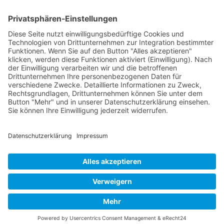
Social Media
© 2026
Internetwerbung by Webjoker.eu
Wir sind Ihr
Online www für ganz Deutschland
und alle Bundesländer wie
Baden-
Würtemberg
,
Bayern
,
Hessen
,
Saarland
,
Rheinland-Pfalz
,
Nordrhein-
Westfalen
,
Thüringen
,
Bremen
,
Hamburg
,
Schleswig-Holstein
,
Mecklenburg-
Vorpommern
,
Niedersachsen
,
Sachsen
,
Sachsen-Anhalt
,
Brandenburg
und
Berlin
. Online Tee kaufen Sie bei uns auch in
Heilbronn
,
Neckarsulm
,
Ludwigsburg
,
Stuttgart
,
München
,
Potsdam
,
Bremen
,
Hamburg
,
Wiesbaden
,
Schwerin
,
Hannover
,
Düsseldorf
,
Mainz
,
Saarbrücken
oder
Dresden
,
Magdeburg
und
Erfurt
.
Alle Preise inkl. gesetzl. MwSt. zzgl.
Versandkosten
. Die durchgestrichenen Preise
entsprechen dem bisherigen Preis bei Online Teeversand von Teecultur.
Online Teeversand von Teecultur © 2026 | Template © 2009-2026 by modified
eCommerce Shopsoftware
mod
ified eCommerce Shopsoftware © 2009-2026