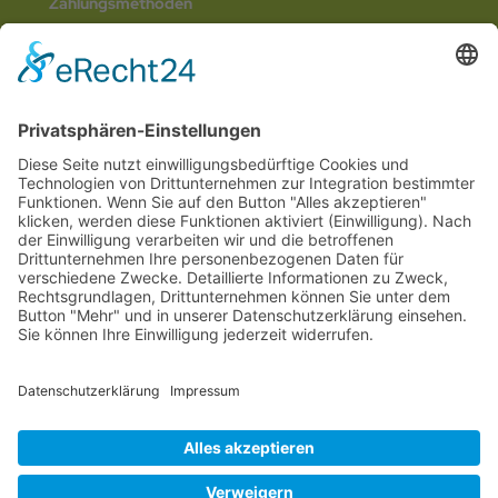
Zahlungsmethoden
Social Media
© 2026
Internetwerbung by Webjoker.eu
Wir sind Ihr
Online www für ganz Deutschland
und alle Bundesländer wie
Baden-
Würtemberg
,
Bayern
,
Hessen
,
Saarland
,
Rheinland-Pfalz
,
Nordrhein-
Westfalen
,
Thüringen
,
Bremen
,
Hamburg
,
Schleswig-Holstein
,
Mecklenburg-
Vorpommern
,
Niedersachsen
,
Sachsen
,
Sachsen-Anhalt
,
Brandenburg
und
Berlin
. Online Tee kaufen Sie bei uns auch in
Heilbronn
,
Neckarsulm
,
Ludwigsburg
,
Stuttgart
,
München
,
Potsdam
,
Bremen
,
Hamburg
,
Wiesbaden
,
Schwerin
,
Hannover
,
Düsseldorf
,
Mainz
,
Saarbrücken
oder
Dresden
,
Magdeburg
und
Erfurt
.
Alle Preise inkl. gesetzl. MwSt. zzgl.
Versandkosten
. Die durchgestrichenen Preise
entsprechen dem bisherigen Preis bei Online Teeversand von Teecultur.