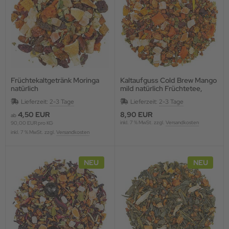
Früchtekaltgetränk Moringa
Kaltaufguss Cold Brew Mango
natürlich
mild natürlich Früchtetee,
aromatisiert
Lieferzeit:
2-3 Tage
Lieferzeit:
2-3 Tage
4,50 EUR
8,90 EUR
ab
inkl. 7 % MwSt. zzgl.
Versandkosten
90,00 EUR pro KG
inkl. 7 % MwSt. zzgl.
Versandkosten
NEU
NEU