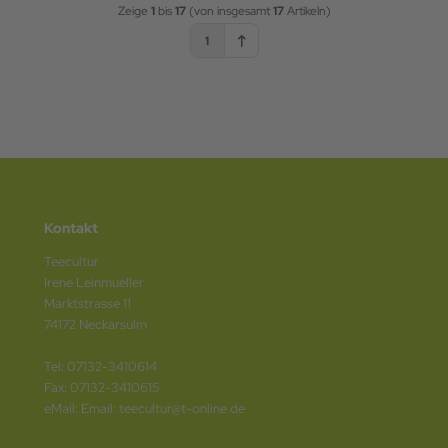
Zeige
1
bis
17
(von insgesamt
17
Artikeln)
1
Kontakt
Teecultur
Irene Leinmueller
Marktstrasse 11
74172 Neckarsulm
Tel: 07132-3410614
Fax: 07132-3410615
eMail: Email: teecultur@t-online.de