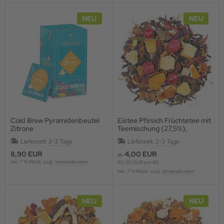
NEU
NEU
Cold Brew Pyramidenbeutel
Eistee Pfirsich Früchtetee mit
Zitrone
Teemischung (27,5%),
aromatisiert
Lieferzeit:
2-3 Tage
Lieferzeit:
2-3 Tage
8,90 EUR
4,00 EUR
ab
inkl. 7 % MwSt. zzgl.
Versandkosten
80,00 EUR pro KG
inkl. 7 % MwSt. zzgl.
Versandkosten
NEU
NEU