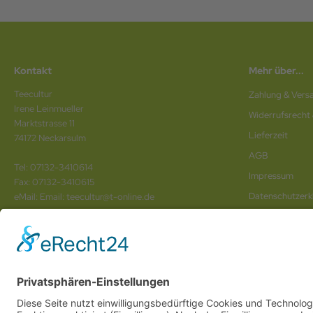
Kontakt
Mehr über...
Teecultur
Zahlung & Vers
Irene Leinmueller
Widerrufsrecht
Marktstrasse 11
Lieferzeit
74172 Neckarsulm
AGB
Tel: 07132-3410614
Impressum
Fax: 07132-3410615
Datenschutz­erk
eMail: Email: teecultur@t-online.de
Vertrag wider
Wir sind Ihr
Online www für ganz Deutschland
und alle Bundesländer wie
Baden-Würtem
Anhalt
,
Brandenburg
und
Berlin
. Online Tee kaufen Sie bei uns auch in
Heilbronn
,