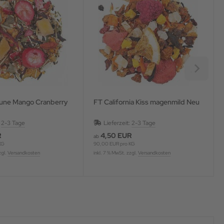
une Mango Cranberry
FT California Kiss magenmild Neu
:
2-3 Tage
Lieferzeit:
2-3 Tage
R
4,50 EUR
ab
KG
90,00 EUR pro KG
zgl.
Versandkosten
inkl. 7 % MwSt. zzgl.
Versandkosten