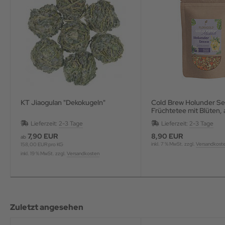
KT Jiaogulan "Dekokugeln"
Cold Brew Holunder S
Früchtetee mit Blüten, 
Lieferzeit:
2-3 Tage
Lieferzeit:
2-3 Tage
7,90 EUR
8,90 EUR
ab
inkl. 7 % MwSt. zzgl.
Versandkost
158,00 EUR pro KG
inkl. 19 % MwSt. zzgl.
Versandkosten
Zuletzt angesehen