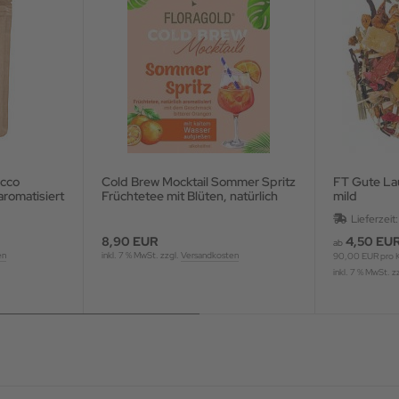
ecco
Cold Brew Mocktail Sommer Spritz
FT Gute La
aromatisiert
Früchtetee mit Blüten, natürlich
mild
aromatisiert
Lieferzeit
8,90 EUR
4,50 EU
ab
en
inkl. 7 % MwSt. zzgl.
Versandkosten
90,00 EUR pro 
inkl. 7 % MwSt. z