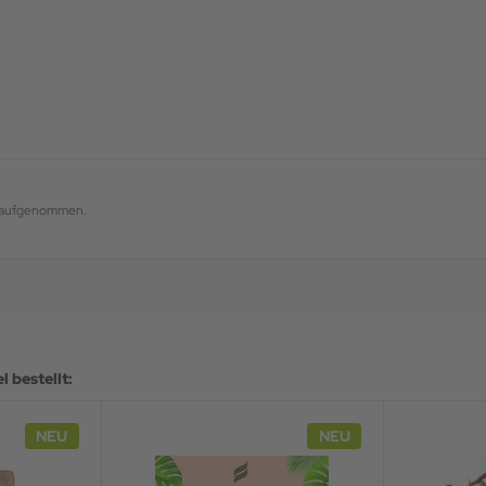
og aufgenommen.
 bestellt:
NEU
NEU