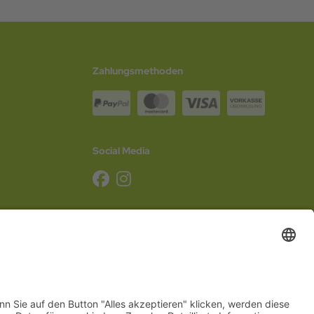
Zahlungsmethoden
Social Media
g
,
Schleswig-Holstein
,
Mecklenburg-Vorpommern
,
Niedersachsen
,
Sachsen
,
Sachsen-
Hannover
,
Düsseldorf
,
Mainz
,
Saarbrücken
oder
Dresden
,
Magdeburg
und
Erfurt
.