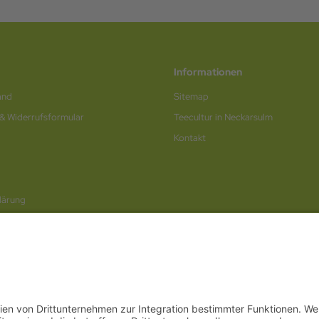
Informationen
and
Sitemap
 & Widerrufsformular
Teecultur in Neckarsulm
Kontakt
lärung
rufen / Online-Formular
© 2026
Internetwerbung by Webjoker.eu
berg
,
Bayern
,
Hessen
,
Saarland
,
Rheinland-Pfalz
,
Nordrhein-Westfalen
,
Thüringen
,
Bremen
,
Hambur
Neckarsulm
,
Ludwigsburg
,
Stuttgart
,
München
,
Potsdam
,
Bremen
,
Hamburg
,
Wiesbaden
,
Schwerin
,