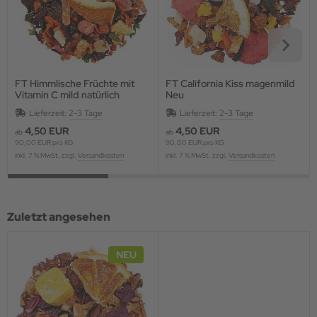
FT Himmlische Früchte mit
FT California Kiss magenmild
Vitamin C mild natürlich
Neu
Lieferzeit:
2-3 Tage
Lieferzeit:
2-3 Tage
4,50 EUR
4,50 EUR
ab
ab
90,00 EUR pro KG
90,00 EUR pro KG
inkl. 7 % MwSt. zzgl.
Versandkosten
inkl. 7 % MwSt. zzgl.
Versandkosten
Zuletzt angesehen
NEU