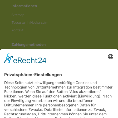
Informationen
Sitemap
Teecultur in Neckarsulm
Kontakt
Zahlungsmethoden
Social Media
© 2026
Internetwerbung by Webjoker.eu
Wir sind Ihr
Online www für ganz Deutschland
und alle Bundesländer wie
Baden-
Würtemberg
,
Bayern
,
Hessen
,
Saarland
,
Rheinland-Pfalz
,
Nordrhein-