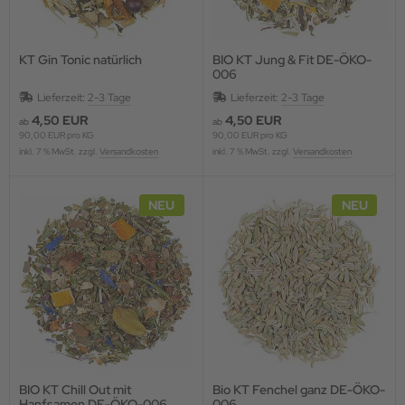
KT Gin Tonic natürlich
BIO KT Jung & Fit DE-ÖKO-
006
Lieferzeit:
2-3 Tage
Lieferzeit:
2-3 Tage
4,50 EUR
4,50 EUR
ab
ab
90,00 EUR pro KG
90,00 EUR pro KG
inkl. 7 % MwSt. zzgl.
Versandkosten
inkl. 7 % MwSt. zzgl.
Versandkosten
NEU
NEU
BIO KT Chill Out mit
Bio KT Fenchel ganz DE-ÖKO-
Hanfsamen DE-ÖKO-006
006