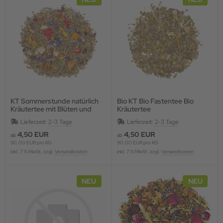
KT Sommerstunde natürlich
Bio KT Bio Fastentee Bio
Kräutertee mit Blüten und
Kräutertee
Fruchtstücken, aromatisiert
Lieferzeit:
2-3 Tage
Lieferzeit:
2-3 Tage
4,50 EUR
4,50 EUR
ab
ab
90,00 EUR pro KG
90,00 EUR pro KG
inkl. 7 % MwSt. zzgl.
Versandkosten
inkl. 7 % MwSt. zzgl.
Versandkosten
NEU
NEU