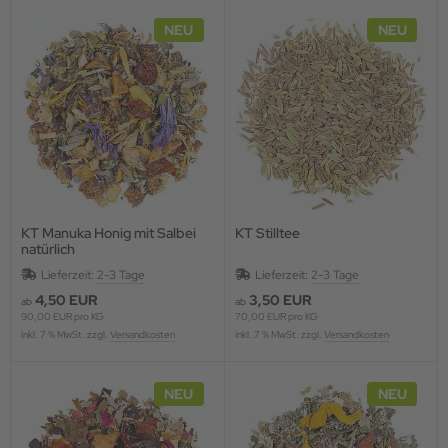
NEU
NEU
KT Manuka Honig mit Salbei
KT Stilltee
natürlich
Lieferzeit:
2-3 Tage
Lieferzeit:
2-3 Tage
4,50 EUR
3,50 EUR
ab
ab
90,00 EUR pro KG
70,00 EUR pro KG
inkl. 7 % MwSt. zzgl.
Versandkosten
inkl. 7 % MwSt. zzgl.
Versandkosten
NEU
NEU