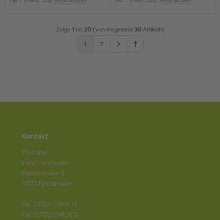
inkl. 7 % MwSt. zzgl.
Versandkosten
inkl. 7 % MwSt. zzgl.
Versandkosten
Zeige
1
bis
20
(von insgesamt
30
Artikeln)
1
2
Kontakt
Teecultur
Irene Leinmueller
Marktstrasse 11
74172 Neckarsulm
Tel: 07132-3410614
Fax: 07132-3410615