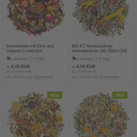
Immunstark mit Zink und
BIO KT Neckarsulmer
Vitamin C natürlich
Heimatkräuter DE-ÖKO-006
Lieferzeit:
2-3 Tage
Lieferzeit:
2-3 Tage
4,50 EUR
4,50 EUR
ab
ab
90,00 EUR pro KG
90,00 EUR pro KG
inkl. 7 % MwSt. zzgl.
Versandkosten
inkl. 7 % MwSt. zzgl.
Versandkosten
NEU
NEU