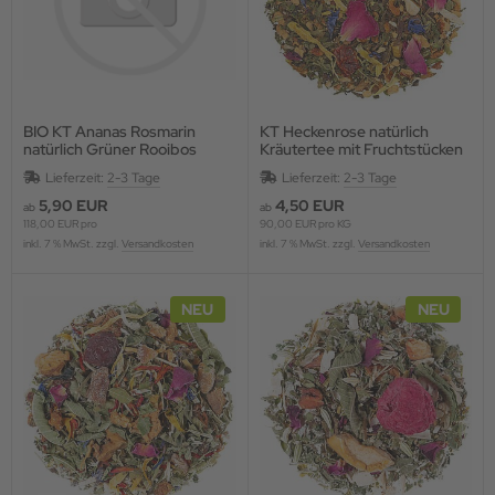
BIO KT Ananas Rosmarin
KT Heckenrose natürlich
natürlich Grüner Rooibos
Kräutertee mit Fruchtstücken
Kräutertee mit Fruchtstücken,
und Blüten, aromatisiert
Lieferzeit:
2-3 Tage
Lieferzeit:
2-3 Tage
aromatisiert
5,90 EUR
4,50 EUR
ab
ab
118,00 EUR pro
90,00 EUR pro KG
inkl. 7 % MwSt. zzgl.
Versandkosten
inkl. 7 % MwSt. zzgl.
Versandkosten
NEU
NEU