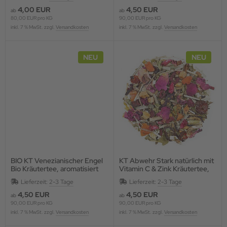
4,00 EUR
4,50 EUR
ab
ab
80,00 EUR pro KG
90,00 EUR pro KG
inkl. 7 % MwSt. zzgl.
Versandkosten
inkl. 7 % MwSt. zzgl.
Versandkosten
NEU
NEU
BIO KT Venezianischer Engel
KT Abwehr Stark natürlich mit
Bio Kräutertee, aromatisiert
Vitamin C & Zink Kräutertee,
DE-ÖKO-006
aromatisiert
Lieferzeit:
2-3 Tage
Lieferzeit:
2-3 Tage
4,50 EUR
4,50 EUR
ab
ab
90,00 EUR pro KG
90,00 EUR pro KG
inkl. 7 % MwSt. zzgl.
Versandkosten
inkl. 7 % MwSt. zzgl.
Versandkosten