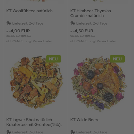
KT Wohlfühltee natürlich
KT Himbeer-Thymian
Crumble natürlich
Lieferzeit:
2-3 Tage
Lieferzeit:
2-3 Tage
4,00 EUR
4,50 EUR
ab
ab
80,00 EUR pro KG
90,00 EUR pro KG
inkl. 7 % MwSt. zzgl.
Versandkosten
inkl. 7 % MwSt. zzgl.
Versandkosten
NEU
NEU
KT Ingwer Shot natürlich
KT Wilde Beere
Kräutertee mit Grüntee(15%),
aromatisiert
Lieferzeit:
2-3 Tage
Lieferzeit:
2-3 Tage