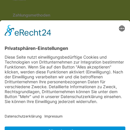
Zahlungsmethoden
Social Media
© 2026
Internetwerbung by Webjoker.eu
Wir sind Ihr
Online www für ganz Deutschland
und alle Bundesländer wie
Baden-
Würtemberg
,
Bayern
,
Hessen
,
Saarland
,
Rheinland-Pfalz
,
Nordrhein-
Westfalen
,
Thüringen
,
Bremen
,
Hamburg
,
Schleswig-Holstein
,
Mecklenburg-
Vorpommern
,
Niedersachsen
,
Sachsen
,
Sachsen-Anhalt
,
Brandenburg
und
Berlin
. Online Tee kaufen Sie bei uns auch in
Heilbronn
,
Neckarsulm
,
Ludwigsburg
,
Stuttgart
,
München
,
Potsdam
,
Bremen
,
Hamburg
,
Wiesbaden
,
Schwerin
,
Hannover
,
Düsseldorf
,
Mainz
,
Saarbrücken
oder
Dresden
,
Magdeburg
und
Erfurt
.