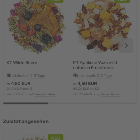
KT Wilde Beere
FT Aprikose Yuzu mild
natürlich Früchtetee,
aromatisiert
Lieferzeit:
2-3 Tage
Lieferzeit:
2-3 Tage
4,50 EUR
4,50 EUR
ab
ab
90,00 EUR pro KG
90,00 EUR pro KG
inkl. 7 % MwSt. zzgl.
Versandkosten
inkl. 7 % MwSt. zzgl.
Versandkosten
Zuletzt angesehen
NEU