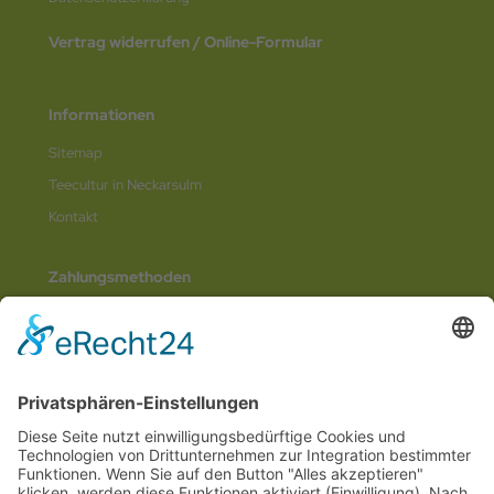
Vertrag widerrufen / Online-Formular
Informationen
Sitemap
Teecultur in Neckarsulm
Kontakt
Zahlungsmethoden
Social Media