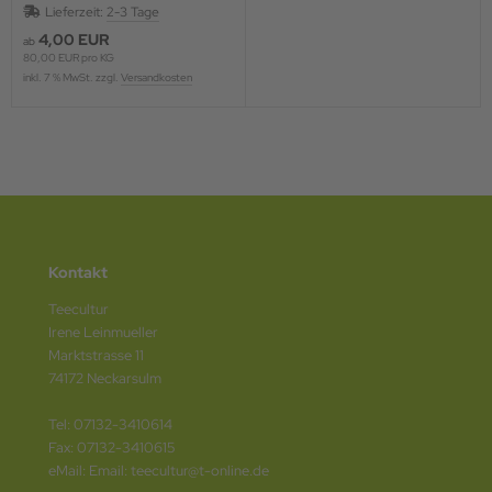
Lieferzeit:
2-3 Tage
4,00 EUR
ab
80,00 EUR pro KG
inkl. 7 % MwSt. zzgl.
Versandkosten
Kontakt
Teecultur
Irene Leinmueller
Marktstrasse 11
74172 Neckarsulm
Tel: 07132-3410614
Fax: 07132-3410615
eMail: Email: teecultur@t-online.de