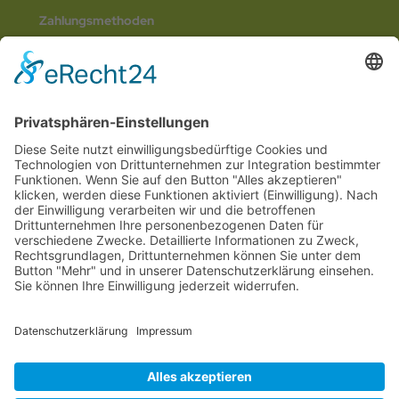
Zahlungsmethoden
Social Media
© 2026
Internetwerbung by Webjoker.eu
Wir sind Ihr
Online www für ganz Deutschland
und alle Bundesländer wie
Baden-
Würtemberg
,
Bayern
,
Hessen
,
Saarland
,
Rheinland-Pfalz
,
Nordrhein-
Westfalen
,
Thüringen
,
Bremen
,
Hamburg
,
Schleswig-Holstein
,
Mecklenburg-
Vorpommern
,
Niedersachsen
,
Sachsen
,
Sachsen-Anhalt
,
Brandenburg
und
Berlin
. Online Tee kaufen Sie bei uns auch in
Heilbronn
,
Neckarsulm
,
Ludwigsburg
,
Stuttgart
,
München
,
Potsdam
,
Bremen
,
Hamburg
,
Wiesbaden
,
Schwerin
,
Hannover
,
Düsseldorf
,
Mainz
,
Saarbrücken
oder
Dresden
,
Magdeburg
und
Erfurt
.