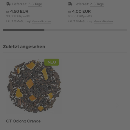
Grüntee und Fruchtstücken,
Lieferzeit:
2-3 Tage
Lieferzeit:
2-3 Tage
aromatisiert
4,50 EUR
4,00 EUR
ab
ab
90,00 EUR pro KG
80,00 EUR pro KG
inkl. 7 % MwSt. zzgl.
Versandkosten
inkl. 7 % MwSt. zzgl.
Versandkosten
Zuletzt angesehen
NEU
GT Oolong Orange