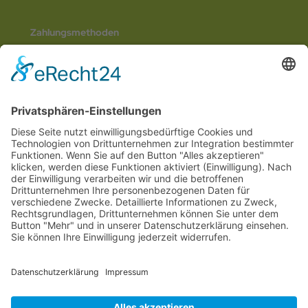
Zahlungsmethoden
Social Media
© 2026
Internetwerbung by Webjoker.eu
Wir sind Ihr
Online www für ganz Deutschland
und alle Bundesländer wie
Baden-
Würtemberg
,
Bayern
,
Hessen
,
Saarland
,
Rheinland-Pfalz
,
Nordrhein-
Westfalen
,
Thüringen
,
Bremen
,
Hamburg
,
Schleswig-Holstein
,
Mecklenburg-
Vorpommern
,
Niedersachsen
,
Sachsen
,
Sachsen-Anhalt
,
Brandenburg
und
Berlin
. Online Tee kaufen Sie bei uns auch in
Heilbronn
,
Neckarsulm
,
Ludwigsburg
,
Stuttgart
,
München
,
Potsdam
,
Bremen
,
Hamburg
,
Wiesbaden
,
Schwerin
,
Hannover
,
Düsseldorf
,
Mainz
,
Saarbrücken
oder
Dresden
,
Magdeburg
und
Erfurt
.