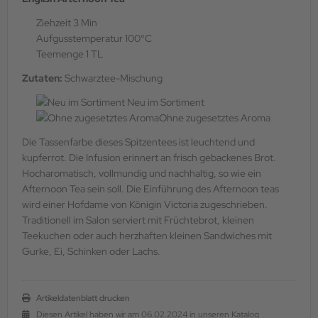
Ziehzeit 3 Min
Aufgusstemperatur 100°C
Teemenge 1 TL
Zutaten:
Schwarztee-Mischung
Neu im Sortiment
Ohne zugesetztes Aroma
Die Tassenfarbe dieses Spitzentees ist leuchtend und
kupferrot. Die Infusion erinnert an frisch gebackenes Brot.
Hocharomatisch, vollmundig und nachhaltig, so wie ein
Afternoon Tea sein soll. Die Einführung des Afternoon teas
wird einer Hofdame von Königin Victoria zugeschrieben.
Traditionell im Salon serviert mit Früchtebrot, kleinen
Teekuchen oder auch herzhaften kleinen Sandwiches mit
Gurke, Ei, Schinken oder Lachs.
Artikeldatenblatt drucken
Diesen Artikel haben wir am 06.02.2024 in unseren Katalog