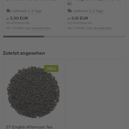
Icl.
Lieferzeit:
2-3 Tage
Lieferzeit:
2-3 Tage
5,90 EUR
5,10 EUR
ab
ab
118,00 EUR pro KG
102,00 EUR pro KG
inkl. 7 % MwSt. zzgl.
Versandkosten
inkl. 7 % MwSt. zzgl.
Versandkosten
Zuletzt angesehen
NEU
ST English Afternoon Tea