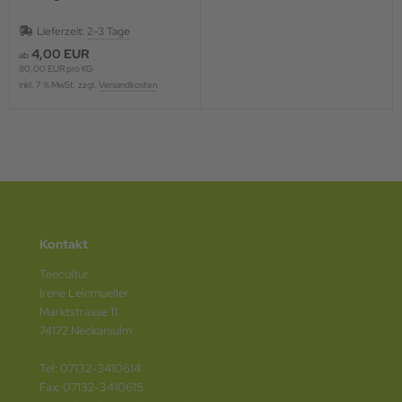
Lieferzeit:
2-3 Tage
4,00 EUR
ab
80,00 EUR pro KG
inkl. 7 % MwSt. zzgl.
Versandkosten
Kontakt
Teecultur
Irene Leinmueller
Marktstrasse 11
74172 Neckarsulm
Tel: 07132-3410614
Fax: 07132-3410615