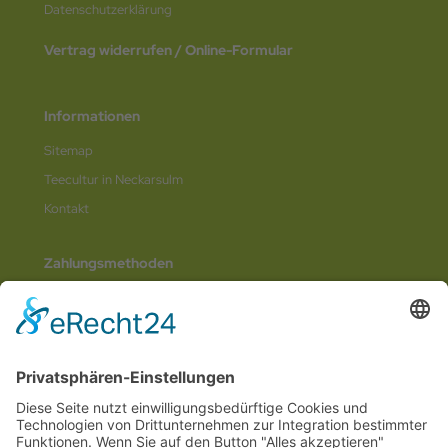
Datenschutz­erklärung
Vertrag widerrufen / Online-Formular
Informationen
Sitemap
Teecultur in Neckarsulm
Kontakt
Zahlungsmethoden
Social Media