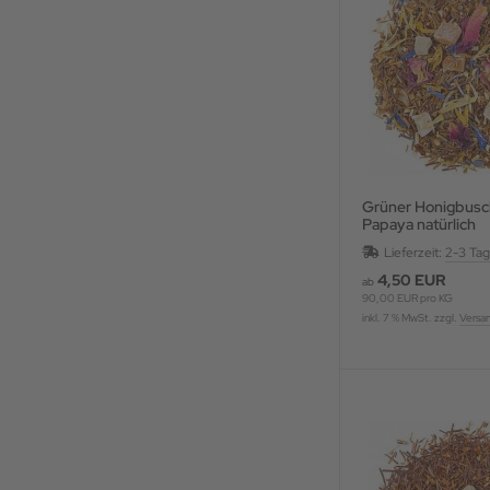
Grüner Honigbusch Man
Papaya natürlich
Lieferzeit:
2-3 Ta
4,50 EUR
ab
90,00 EUR pro KG
inkl. 7 % MwSt. zzgl.
Versa