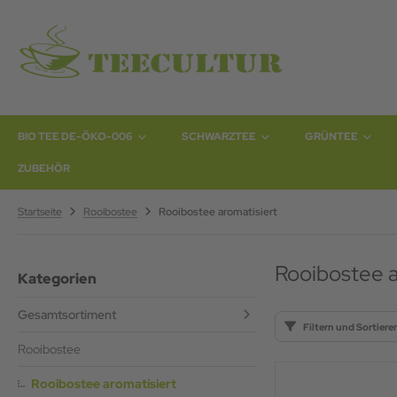
ALLES ANZEIGEN AUS BIO TEE DE-ÖKO-006
ALLES ANZEIGEN AUS SCHWARZTEE
ALLES ANZEIGEN AUS GRÜNTEE
ALLES ANZEIGEN AUS KRÄUTERTEE
ALLES ANZEIGEN AUS FRÜCHTETEE
ALLES ANZEIGEN AUS SAISON-TEE`S
BIO TEE DE-ÖKO-006
SCHWARZTEE
GRÜNTEE
O Früchtetee DE-ÖKO-006
rjeeling Tee
tcha Tee
urvedische Kräuterteemischung
üchtetee magenmild
stee
ZUBEHÖR
O Grüntee`s DE-BIO-006
 Nepal
long
si Tee
 Aromatisiert
ntertee`s
Startseite
Rooibostee
Rooibostee aromatisiert
O Kräutertee DE-ÖKO-006
sam Tee
isser Tee
äutertee natürlich
O Rotbuschtee (Rooibos) DE-ÖKO-006
ylon
omatisierter Grüntee
äutertee nicht aromatisiert
Rooibostee a
Kategorien
O Schwarztee DE-ÖKO-006
ina Schwarztee
üntee nicht aromatisiert
ringatee
Gesamtsortiment
Filtern und Sortiere
 Aromatisiert
gepackter Kräutertee
Rooibostee
rikanischer Tee
Rooibostee aromatisiert