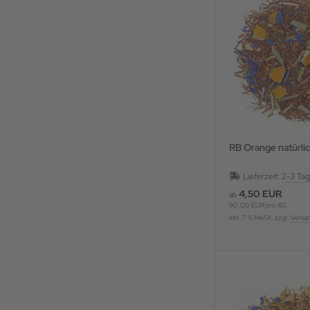
RB Orange natürli
Lieferzeit:
2-3 Ta
4,50 EUR
ab
90,00 EUR pro KG
inkl. 7 % MwSt. zzgl.
Versa