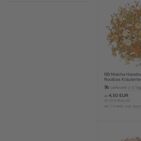
RB Matcha Haseln
Rooibos Kräuterte
und Fruchtstücken,
Lieferzeit:
2-3 Ta
4,50 EUR
ab
90,00 EUR pro KG
inkl. 7 % MwSt. zzgl.
Versa