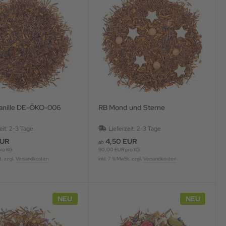
anille DE-ÖKO-006
RB Mond und Sterne
eit:
2-3 Tage
Lieferzeit:
2-3 Tage
EUR
4,50 EUR
ab
ro KG
90,00 EUR pro KG
t. zzgl.
Versandkosten
inkl. 7 % MwSt. zzgl.
Versandkosten
NEU
NEU