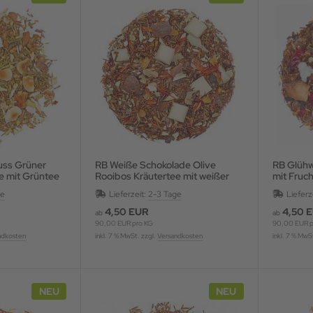
uss Grüner
RB Weiße Schokolade Olive
RB Glühweinkirsche Kräutertee
e mit Grüntee
Rooibos Kräutertee mit weißer
mit Fruc
 aromatisiert
Schokolade und Blüten,
Gewürzen
ge
Lieferzeit:
2-3 Tage
Lieferz
aromatisiert
4,50 EUR
4,50 
ab
ab
90,00 EUR pro KG
90,00 EUR p
ndkosten
inkl. 7 % MwSt. zzgl.
Versandkosten
inkl. 7 % MwS
NEU
NEU