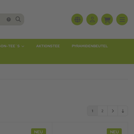
SON-TEE`S
AKTIONSTEE
PYRAMIDENBEUTEL
1
2
NEU
NEU