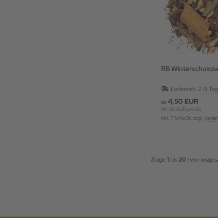
RB Winterschokol
Lieferzeit:
2-3 Ta
4,50 EUR
ab
90,00 EUR pro KG
inkl. 7 % MwSt. zzgl.
Versa
Zeige
1
bis
20
(von insge