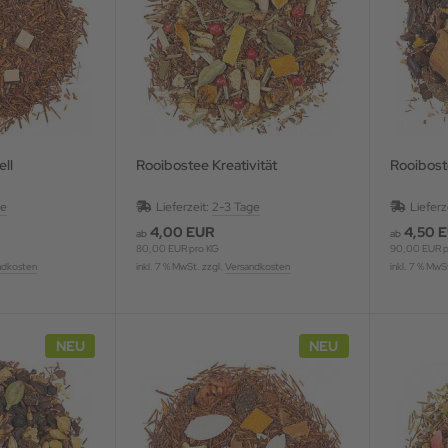
ll
Rooibostee Kreativität
Rooibost
ge
Lieferzeit:
2-3 Tage
Lieferz
4,00 EUR
4,50 
ab
ab
80,00 EUR pro KG
90,00 EUR p
ndkosten
inkl. 7 % MwSt. zzgl.
Versandkosten
inkl. 7 % MwS
NEU
NEU