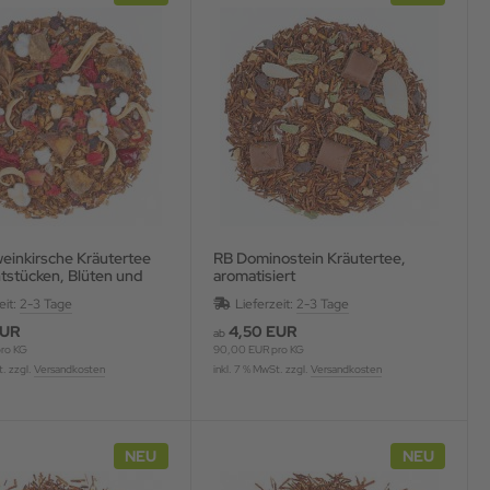
RB Dominostein Kräutertee,
htstücken, Blüten und
aromatisiert
, aromatisiert
eit:
2-3 Tage
Lieferzeit:
2-3 Tage
EUR
4,50 EUR
ab
ro KG
90,00 EUR pro KG
t. zzgl.
Versandkosten
inkl. 7 % MwSt. zzgl.
Versandkosten
NEU
NEU