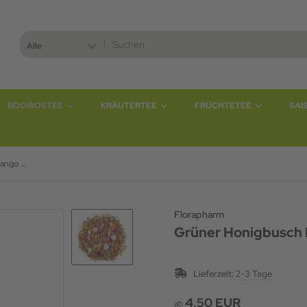
Alle
ROOIBOSTEE
KRÄUTERTEE
FRÜCHTETEE
SAI
Grüner Honigbusch Mango Papaya natürlich
Florapharm
Grüner Honigbusch 
Lieferzeit:
2-3 Tage
4,50 EUR
ab