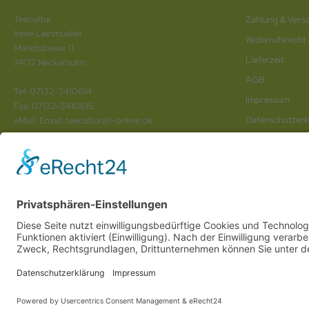
Teecultur
Zahlung & Vers
Irene Leinmueller
Widerrufsrecht
Marktstrasse 11
Lieferzeit
74172 Neckarsulm
AGB
Tel: 07132-3410614
Impressum
Fax: 07132-3410615
Datenschutz­erk
eMail: Email: teecultur@t-online.de
Vertrag wider
Wir sind Ihr
Online www für ganz Deutschland
und alle Bundesländer wie
Baden-Würtem
Anhalt
,
Brandenburg
und
Berlin
. Online Tee kaufen Sie bei uns auch in
Heilbronn
,
Alle Preise inkl. gesetzl. MwSt
Online