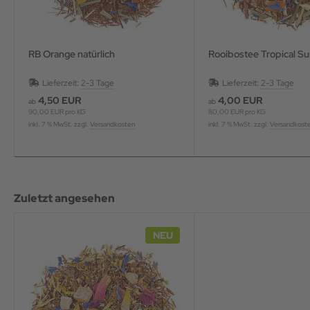
RB Orange natürlich
Rooibostee Tropical Su
Lieferzeit:
2-3 Tage
Lieferzeit:
2-3 Tage
4,50 EUR
4,00 EUR
ab
ab
90,00 EUR pro KG
80,00 EUR pro KG
inkl. 7 % MwSt. zzgl.
Versandkosten
inkl. 7 % MwSt. zzgl.
Versandkost
Zuletzt angesehen
NEU