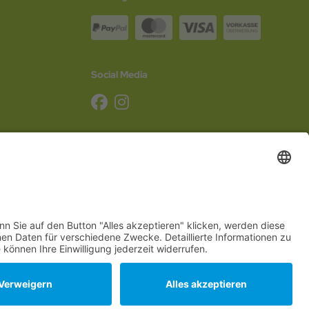
Social Media
g
,
Schleswig-Holstein
,
Mecklenburg-Vorpommern
,
Niedersachsen
,
Sachsen
,
Sachsen-
Hannover
,
Düsseldorf
,
Mainz
,
Saarbrücken
oder
Dresden
,
Magdeburg
und
Erfurt
.
ine Teeversand von Teecultur.
oftware