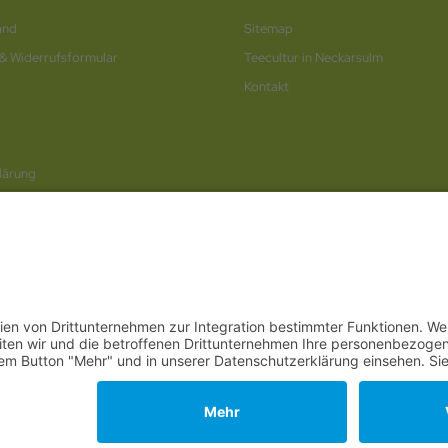
and
Sitemap
 & Widerrufsformular
Teecultur in Neckarsulm
Kontakt
lärung
rufen / Online-Formular
© 2026
Internetwerbung by Webjoker.eu
berg
,
Bayern
,
Hessen
,
Saarland
,
Rheinland-Pfalz
,
Nordrhein-Westfalen
,
Thüringen
,
Bremen
,
Hambur
Neckarsulm
,
Ludwigsburg
,
Stuttgart
,
München
,
Potsdam
,
Bremen
,
Hamburg
,
Wiesbaden
,
Schwerin
,
. zzgl.
Versandkosten
. Die durchgestrichenen Preise entsprechen dem bisherigen Preis bei Onl
 Teeversand von Teecultur © 2026 | Template © 2009-2026 by modified eCommerce Shops
mod
ified eCommerce Shopsoftware © 2009-2026