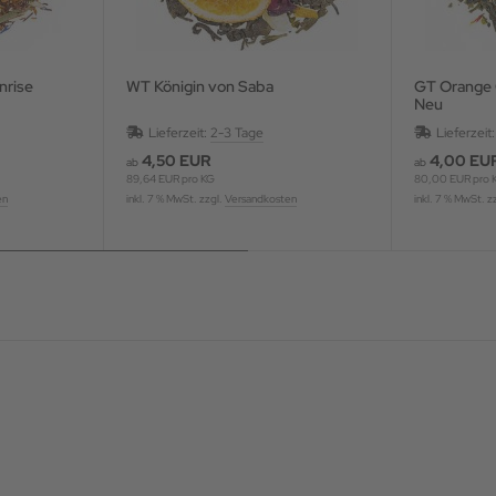
nrise
WT Königin von Saba
GT Orange G
Neu
Lieferzeit:
2-3 Tage
Lieferzeit
4,50 EUR
4,00 EU
ab
ab
89,64 EUR pro KG
80,00 EUR pro 
en
inkl. 7 % MwSt. zzgl.
Versandkosten
inkl. 7 % MwSt. z