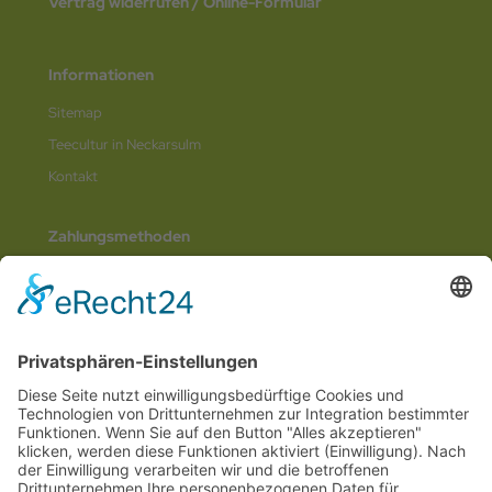
Vertrag widerrufen / Online-Formular
Informationen
Sitemap
Teecultur in Neckarsulm
Kontakt
Zahlungsmethoden
Social Media