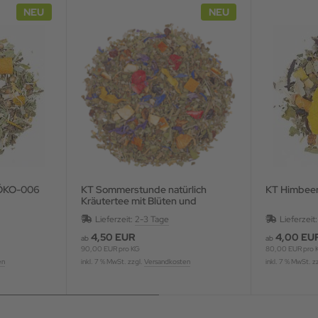
NEU
NEU
-ÖKO-006
KT Sommerstunde natürlich
KT Himbee
Kräutertee mit Blüten und
Fruchtstücken, aromatisiert
Lieferzeit:
2-3 Tage
Lieferzeit
4,50 EUR
4,00 EU
ab
ab
90,00 EUR pro KG
80,00 EUR pro 
en
inkl. 7 % MwSt. zzgl.
Versandkosten
inkl. 7 % MwSt. z