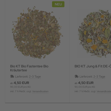
NEU
Bio KT Bio Fastentee Bio
BIO KT Jung & Fit DE
Kräutertee
Lieferzeit:
2-3 Tage
Lieferzeit:
2-3 Tage
4,50 EUR
4,50 EUR
ab
ab
90,00 EUR pro KG
90,00 EUR pro KG
inkl. 7 % MwSt. zzgl.
Versandkosten
inkl. 7 % MwSt. zzgl.
Versandkost