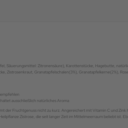
el, Säuerungsmittel: Zitronensäure), Karottenstücke, Hagebutte, natürl
e, Zistrosenkraut, Granatapfelschalen(3%), Granatapfelkerne(2%), Rosen
u empfehlen
haltet ausschließlich natürliches Aroma
mt der Fruchtgenuss nicht zu kurz. Angereichert mit Vitamin C und Zink
 Heilpflanze Zistrose, die seit langer Zeit im Mittelmeerraum beliebt ist. E