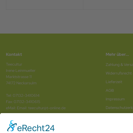
Kontakt
Mehr über...
Teecultur
Zahlung & Vers
Irene Leinmueller
Widerrufsrecht
Marktstrasse 11
Lieferzeit
74172 Neckarsulm
AGB
Tel: 07132-3410614
Impressum
Fax: 07132-3410615
Datenschutz­erk
eMail: Email: teecultur@t-online.de
Vertrag wider