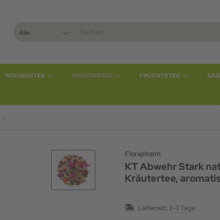
Alle
ROOIBOSTEE
KRÄUTERTEE
FRÜCHTETEE
SAI
KT Abwehr Stark natürlich mit Vitamin C & Zink Kräutertee, aromatisiert
Florapharm
KT Abwehr Stark natü
Kräutertee, aromatis
Lieferzeit:
2-3 Tage