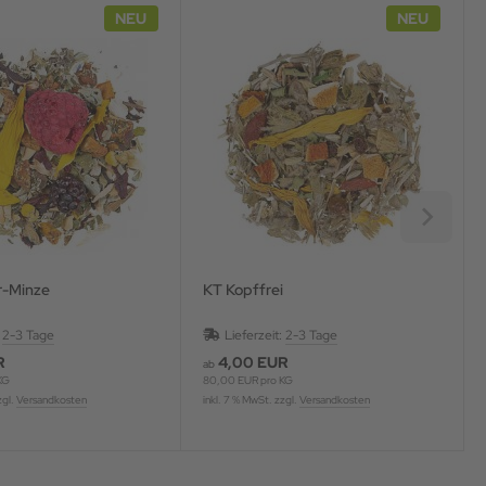
NEU
NEU
r-Minze
KT Kopffrei
:
2-3 Tage
Lieferzeit:
2-3 Tage
R
4,00 EUR
ab
KG
80,00 EUR pro KG
zgl.
Versandkosten
inkl. 7 % MwSt. zzgl.
Versandkosten