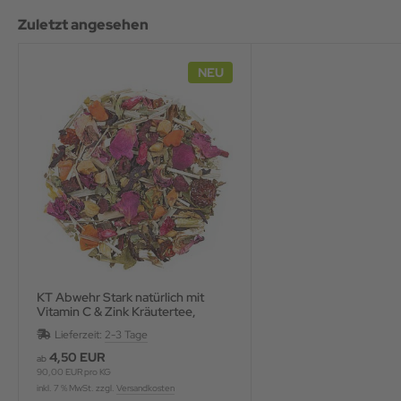
Zuletzt angesehen
NEU
KT Abwehr Stark natürlich mit
Vitamin C & Zink Kräutertee,
aromatisiert
Lieferzeit:
2-3 Tage
4,50 EUR
ab
90,00 EUR pro KG
inkl. 7 % MwSt. zzgl.
Versandkosten