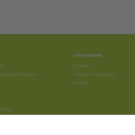
Informationen
and
Sitemap
 & Widerrufsformular
Teecultur in Neckarsulm
Kontakt
lärung
rufen / Online-Formular