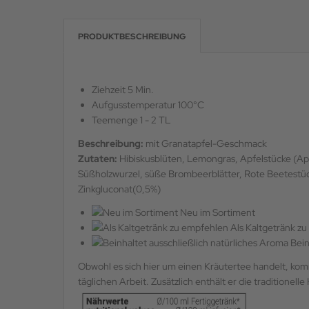
PRODUKTBESCHREIBUNG
Ziehzeit 5 Min.
Aufgusstemperatur 100°C
Teemenge 1 - 2 TL
Beschreibung:
mit Granatapfel-Geschmack
Zutaten:
Hibiskusblüten, Lemongras, Apfelstücke (Apf
Süßholzwurzel, süße Brombeerblätter, Rote Beetestück
Zinkgluconat(0,5%)
Neu im Sortiment
Als Kaltgetränk z
Bein
Obwohl es sich hier um einen Kräutertee handelt, kom
täglichen Arbeit. Zusätzlich enthält er die traditionelle