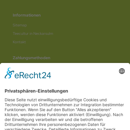
Informationen
Sitemap
Teecultur in Neckarsulm
Kontakt
Zahlungsmethoden
Social Media
© 2026
Internetwerbung by Webjoker.eu