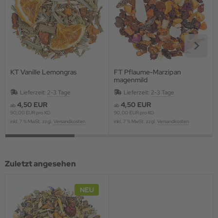
KT Vanille Lemongras
FT Pflaume-Marzipan
magenmild
Lieferzeit:
2-3 Tage
Lieferzeit:
2-3 Tage
4,50 EUR
4,50 EUR
ab
ab
90,00 EUR pro KG
90,00 EUR pro KG
inkl. 7 % MwSt. zzgl.
Versandkosten
inkl. 7 % MwSt. zzgl.
Versandkosten
Zuletzt angesehen
NEU