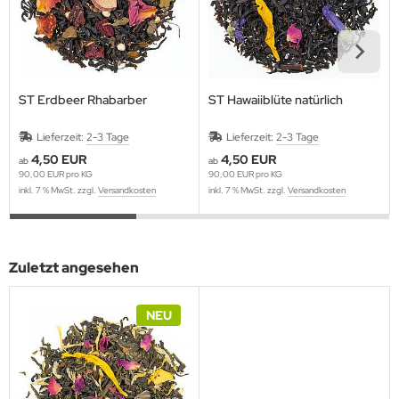
ST Erdbeer Rhabarber
ST Hawaiiblüte natürlich
Lieferzeit:
2-3 Tage
Lieferzeit:
2-3 Tage
4,50 EUR
4,50 EUR
ab
ab
90,00 EUR pro KG
90,00 EUR pro KG
inkl. 7 % MwSt. zzgl.
Versandkosten
inkl. 7 % MwSt. zzgl.
Versandkosten
Zuletzt angesehen
NEU