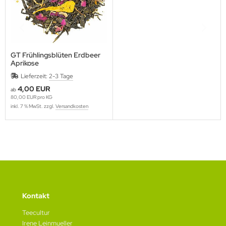
GT Frühlingsblüten Erdbeer
Aprikose
Lieferzeit:
2-3 Tage
4,00 EUR
ab
80,00 EUR pro KG
inkl. 7 % MwSt. zzgl.
Versandkosten
Kontakt
Teecultur
Irene Leinmueller