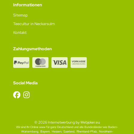
Informationen
Sitemap
Teecultur in Neckarsulm
Kontakt
Zahlungsmethoden
Social Media
© 2026
Internetwerbung by Webjoker.eu
Wir sind Ihr
Online www für ganz Deutschland
und alle Bundesländer wie
Baden-
Würtemberg
,
Bayern
,
Hessen
,
Saarland
,
Rheinland-Pfalz
,
Nordrhein-