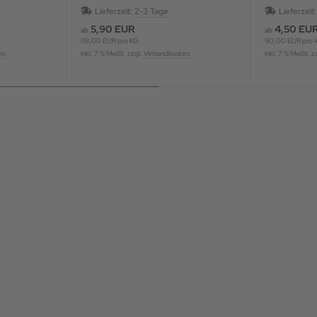
Blüten, aromatisiert
Lieferzeit:
2-3 Tage
Lieferzeit
5,90 EUR
4,50 EU
ab
ab
118,00 EUR pro KG
90,00 EUR pro 
en
inkl. 7 % MwSt. zzgl.
Versandkosten
inkl. 7 % MwSt. z