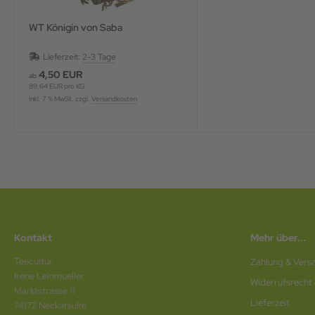
WT Königin von Saba
Lieferzeit:
2-3 Tage
4,50 EUR
ab
89,64 EUR pro KG
inkl. 7 % MwSt. zzgl.
Versandkosten
Kontakt
Mehr über...
Teecultur
Zahlung & Vers
Irene Leinmueller
Widerrufsrecht
Marktstrasse 11
Lieferzeit
74172 Neckarsulm