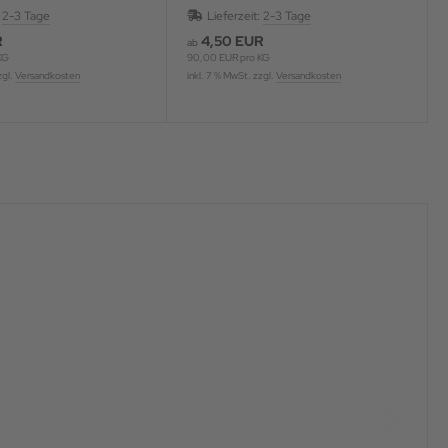
006
:
2-3 Tage
Lieferzeit:
2-3 Tage
R
4,50 EUR
ab
KG
90,00 EUR pro KG
zgl.
Versandkosten
inkl. 7 % MwSt. zzgl.
Versandkosten