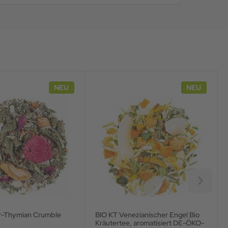
NEU
NEU
r-Thymian Crumble
BIO KT Venezianischer Engel Bio
K
Kräutertee, aromatisiert DE-ÖKO-