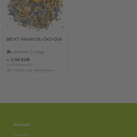
BIO KT Almöhi DE-ÖKO-006
Lieferzeit:
2-3 Tage
3,50 EUR
ab
70,00 EUR pro KG
inkl. 7 % MwSt. zzgl.
Versandkosten
Kontakt
Teecultur