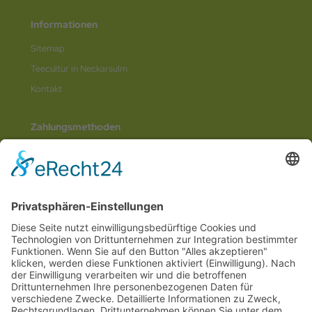
Informationen
Sitemap
Teecultur in Neckarsulm
Kontakt
Zahlungsmethoden
Social Media
© 2026
Internetwerbung by Webjoker.eu
Wir sind Ihr
Online www für ganz Deutschland
und alle Bundesländer wie
Baden-