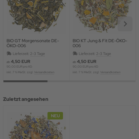
BIO GT Morgensonate DE-
BIO KT Jung & Fit DE-ÖKO-
ÖKO-006
006
Lieferzeit:
2-3 Tage
Lieferzeit:
2-3 Tage
4,50 EUR
4,50 EUR
ab
ab
90,00 EUR pro KG
90,00 EUR pro KG
inkl. 7 % MwSt. zzgl.
Versandkosten
inkl. 7 % MwSt. zzgl.
Versandkosten
Zuletzt angesehen
NEU