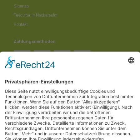
Sitemap
Teecultur in Neckarsulm
Kontakt
Zahlungsmethoden
Social Media
© 2026
Internetwerbung by Webjoker.eu
Wir sind Ihr
Online www für ganz Deutschland
und alle Bundesländer wie
Baden-Würtemberg
,
Bayern
,
Hessen
,
Saarland
,
Rheinland-Pfalz
,
Nordrhein-Westfalen
,
Thüringen
,
Bremen
,
Hamburg
,
Schleswig-Holstein
,
Mecklenburg-Vorpommern
,
Niedersachsen
,
Sachsen
,
Sachsen-Anhalt
,
Brandenburg
und
Berlin
. Online Tee kaufen Sie bei uns auch in
Heilbronn
,