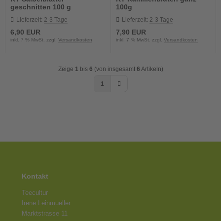
geschnitten 100 g
100g
Lieferzeit:
2-3 Tage
Lieferzeit:
2-3 Tage
6,90 EUR
7,90 EUR
inkl. 7 % MwSt. zzgl.
Versandkosten
inkl. 7 % MwSt. zzgl.
Versandkosten
Zeige
1
bis
6
(von insgesamt
6
Artikeln)
1
Kontakt
Teecultur
Irene Leinmueller
Marktstrasse 11