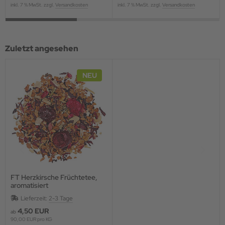
inkl. 7 % MwSt. zzgl.
Versandkosten
inkl. 7 % MwSt. zzgl.
Versandkosten
Zuletzt angesehen
NEU
FT Herzkirsche Früchtetee,
aromatisiert
Lieferzeit:
2-3 Tage
4,50 EUR
ab
90,00 EUR pro KG