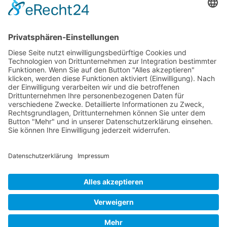
Social Media
© 2026
Internetwerbung by Webjoker.eu
Wir sind Ihr
Online www für ganz Deutschland
und alle Bundesländer wie
Baden-
Würtemberg
,
Bayern
,
Hessen
,
Saarland
,
Rheinland-Pfalz
,
Nordrhein-
Westfalen
,
Thüringen
,
Bremen
,
Hamburg
,
Schleswig-Holstein
,
Mecklenburg-
Vorpommern
,
Niedersachsen
,
Sachsen
,
Sachsen-Anhalt
,
Brandenburg
und
Berlin
. Online Tee kaufen Sie bei uns auch in
Heilbronn
,
Neckarsulm
,
Ludwigsburg
,
Stuttgart
,
München
,
Potsdam
,
Bremen
,
Hamburg
,
Wiesbaden
,
Schwerin
,
Hannover
,
Düsseldorf
,
Mainz
,
Saarbrücken
oder
Dresden
,
Magdeburg
und
Erfurt
.
Alle Preise inkl. gesetzl. MwSt. zzgl.
Versandkosten
. Die durchgestrichenen Preise
entsprechen dem bisherigen Preis bei Online Teeversand von Teecultur.
Online Teeversand von Teecultur © 2026 | Template © 2009-2026 by modified
eCommerce Shopsoftware