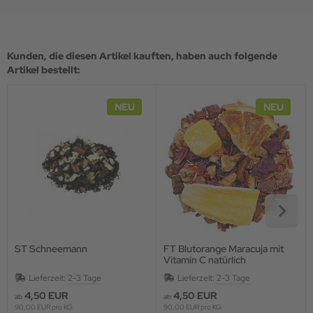
Kunden, die diesen Artikel kauften, haben auch folgende
Artikel bestellt:
NEU
NEU
ST Schneemann
FT Blutorange Maracuja mit
Vitamin C natürlich
Lieferzeit:
2-3 Tage
Lieferzeit:
2-3 Tage
4,50 EUR
4,50 EUR
ab
ab
90,00 EUR pro KG
90,00 EUR pro KG