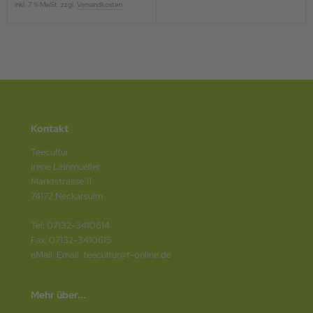
inkl. 7 % MwSt. zzgl.
Versandkosten
Kontakt
Teecultur
Irene Leinmueller
Marktstrasse 11
74172 Neckarsulm
Tel: 07132-3410614
Fax: 07132-3410615
eMail: Email: teecultur@t-online.de
Mehr über...