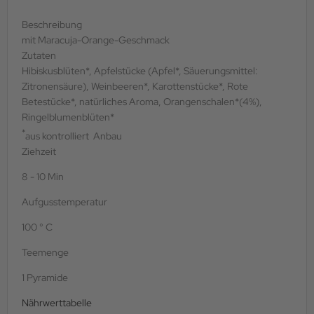
Beschreibung
mit Maracuja-Orange-Geschmack
Zutaten
Hibiskusblüten*, Apfelstücke (Apfel*, Säuerungsmittel:
Zitronensäure), Weinbeeren*, Karottenstücke*, Rote
Betestücke*, natürliches Aroma, Orangenschalen*(4%),
Ringelblumenblüten*
*
aus kontrolliert Anbau
Ziehzeit
8 - 10 Min
Aufgusstemperatur
100 ° C
Teemenge
1 Pyramide
Nährwerttabelle