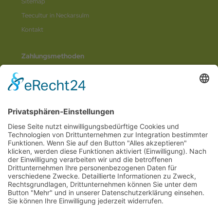
Sitemap
Teecultur in Neckarsulm
Kontakt
Zahlungsmethoden
Social Media
© 2026
Internetwerbung by Webjoker.eu
Wir sind Ihr
Online www für ganz Deutschland
und alle Bundesländer wie
Baden-
Würtemberg
,
Bayern
,
Hessen
,
Saarland
,
Rheinland-Pfalz
,
Nordrhein-
Westfalen
,
Thüringen
,
Bremen
,
Hamburg
,
Schleswig-Holstein
,
Mecklenburg-
Vorpommern
,
Niedersachsen
,
Sachsen
,
Sachsen-Anhalt
,
Brandenburg
und
Berlin
. Online Tee kaufen Sie bei uns auch in
Heilbronn
,