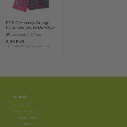
FT BIO Maracuja Orange
Pyramidenbeutel DE-ÖKO-
006
Lieferzeit:
2-3 Tage
8,90 EUR
inkl. 7 % MwSt. zzgl.
Versandkosten
Kontakt
Teecultur
Irene Leinmueller
Marktstrasse 11
74172 Neckarsulm