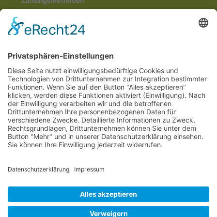
Zahlungsmethoden
Social Media
© 2026
Internetwerbung by Webjoker.eu
Wir sind Ihr
Online www für ganz Deutschland
und alle Bundesländer wie
Baden-
Würtemberg
,
Bayern
,
Hessen
,
Saarland
,
Rheinland-Pfalz
,
Nordrhein-
Westfalen
,
Thüringen
,
Bremen
,
Hamburg
,
Schleswig-Holstein
,
Mecklenburg-
Vorpommern
,
Niedersachsen
,
Sachsen
,
Sachsen-Anhalt
,
Brandenburg
und
Berlin
. Online Tee kaufen Sie bei uns auch in
Heilbronn
,
Neckarsulm
,
Ludwigsburg
,
Stuttgart
,
München
,
Potsdam
,
Bremen
,
Hamburg
,
Wiesbaden
,
Schwerin
,
Hannover
,
Düsseldorf
,
Mainz
,
Saarbrücken
oder
Dresden
,
Magdeburg
und
Erfurt
.
Alle Preise inkl. gesetzl. MwSt. zzgl.
Versandkosten
. Die durchgestrichenen Preise
entsprechen dem bisherigen Preis bei Online Teeversand von Teecultur.