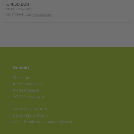
4,50 EUR
ab
90,00 EUR pro KG
inkl. 7 % MwSt. zzgl.
Versandkosten
Kontakt
Teecultur
Irene Leinmueller
Marktstrasse 11
74172 Neckarsulm
Tel: 07132-3410614
Fax: 07132-3410615
eMail: Email: teecultur@t-online.de