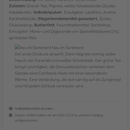
Zutaten:
Grüner Tee, Popreis, weiße Schokostücke (Zucker,
Kakaobutter,
Vollmilchpulver
, Emulgator: Lecithin), Aroma,
Karamellstücke (
Magerkondensmilch gezuckert
, Zucker,
Glukosesirup,
Butterfett
, Feuchthaltemittel: Sorbitsirup,
Emulgator: Mono- und Diglyceride von Speisefettsäuren(2%),
gerösteter Reis
Neu im Sortiment
Der erste Eindruck ist sanft. Dann folgt ein cremig-süßer
Hauch von Karamell und weißer Schokolade. Der grüne Tee
bringt Leichtigkeit, die Genussstückchen verleihen dem
Ganzen eine Confiserie-Note mit einer besonderen
Wärme. Eine Verbindung, die sich samtig auf die Zunge legt
und mit jedem Schluck ­vertrauter wird.
Artikeldatenblatt drucken
Diesen Artikel haben wir am 14.10.2025 in unseren Katalog
aufgenommen.