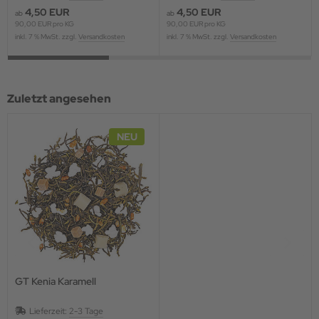
4,50 EUR
4,50 EUR
ab
ab
90,00 EUR pro KG
90,00 EUR pro KG
inkl. 7 % MwSt. zzgl.
Versandkosten
inkl. 7 % MwSt. zzgl.
Versandkosten
Zuletzt angesehen
NEU
GT Kenia Karamell
Lieferzeit:
2-3 Tage