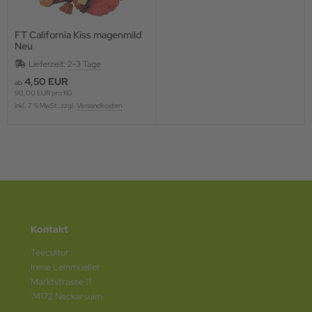
FT California Kiss magenmild
Neu
Lieferzeit:
2-3 Tage
4,50 EUR
ab
90,00 EUR pro KG
inkl. 7 % MwSt. zzgl.
Versandkosten
Kontakt
Teecultur
Irene Leinmueller
Marktstrasse 11
74172 Neckarsulm