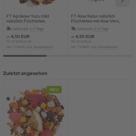
FT Aprikose Yuzu mild
FT Aloe Natur natürlich
natürlich Früchtetee,
Früchtetee mit Aloe Vera,
aromatisiert
aromatisiert MILD
Lieferzeit:
2-3 Tage
Lieferzeit:
2-3 Tage
4,50 EUR
4,50 EUR
ab
ab
90,00 EUR pro KG
90,00 EUR pro
inkl. 7 % MwSt. zzgl.
Versandkosten
inkl. 7 % MwSt. zzgl.
Versandkosten
Zuletzt angesehen
NEU