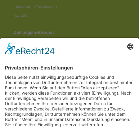
Teecultur in Neckarsulm
Kontakt
Zahlungsmethoden
Social Media
© 2026
Internetwerbung by Webjoker.eu
Wir sind Ihr
Online www für ganz Deutschland
und alle Bundesländer wie
Baden-
Würtemberg
,
Bayern
,
Hessen
,
Saarland
,
Rheinland-Pfalz
,
Nordrhein-
Westfalen
,
Thüringen
,
Bremen
,
Hamburg
,
Schleswig-Holstein
,
Mecklenburg-
Vorpommern
,
Niedersachsen
,
Sachsen
,
Sachsen-Anhalt
,
Brandenburg
und
Berlin
. Online Tee kaufen Sie bei uns auch in
Heilbronn
,
Neckarsulm
,
Ludwigsburg
,
Stuttgart
,
München
,
Potsdam
,
Bremen
,