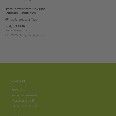
Immunstark mit Zink und
Vitamin C natürlich
Lieferzeit:
2-3 Tage
4,50 EUR
ab
90,00 EUR pro KG
inkl. 7 % MwSt. zzgl.
Versandkosten
Kontakt
Teecultur
Irene Leinmueller
Marktstrasse 11
74172 Neckarsulm