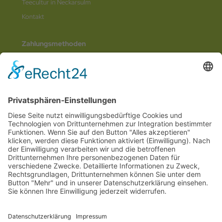
Teecultur in Neckarsulm
Kontakt
Zahlungsmethoden
Social Media
© 2026
Internetwerbung by Webjoker.eu
Wir sind Ihr
Online www für ganz Deutschland
und alle Bundesländer wie
Baden-
Würtemberg
,
Bayern
,
Hessen
,
Saarland
,
Rheinland-Pfalz
,
Nordrhein-
Westfalen
,
Thüringen
,
Bremen
,
Hamburg
,
Schleswig-Holstein
,
Mecklenburg-
Vorpommern
,
Niedersachsen
,
Sachsen
,
Sachsen-Anhalt
,
Brandenburg
und
Berlin
. Online Tee kaufen Sie bei uns auch in
Heilbronn
,
Neckarsulm
,
Ludwigsburg
,
Stuttgart
,
München
,
Potsdam
,
Bremen
,
Hamburg
,
Wiesbaden
,
Schwerin
,
Hannover
,
Düsseldorf
,
Mainz
,
Saarbrücken