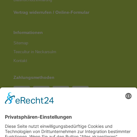
Vertrag widerrufen / Online-Formular
Informationen
Sitemap
Teecultur in Neckarsulm
Kontakt
Zahlungsmethoden
Social Media