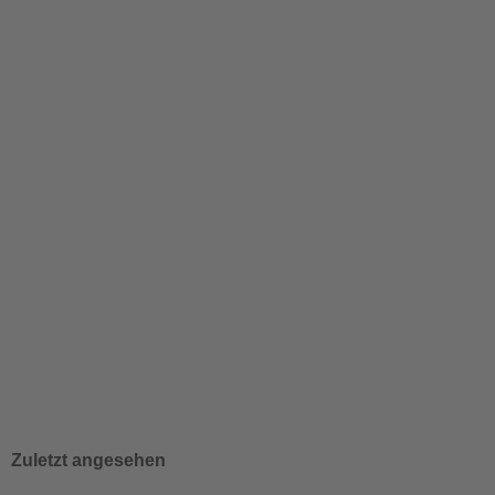
RB Matcha Haselnuss Grüner Rooibos Kräutertee mit Grüntee 
Lieferzeit:
2-3 Tage
4,50 EUR
ab
90,00 EUR pro KG
inkl. 7 % MwSt. zzgl.
Versandkosten
Zuletzt angesehen