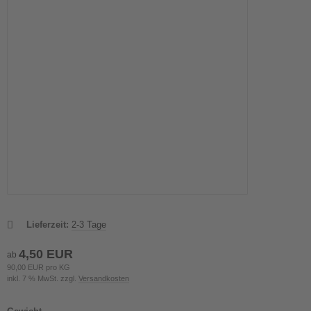
Lieferzeit:
2-3 Tage
4,50 EUR
ab
90,00 EUR pro KG
inkl. 7 % MwSt. zzgl.
Versandkosten