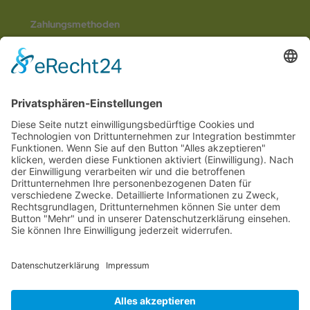
Zahlungsmethoden
Social Media
© 2026
Internetwerbung by Webjoker.eu
Wir sind Ihr
Online www für ganz Deutschland
und alle Bundesländer wie
Baden-
Würtemberg
,
Bayern
,
Hessen
,
Saarland
,
Rheinland-Pfalz
,
Nordrhein-
Westfalen
,
Thüringen
,
Bremen
,
Hamburg
,
Schleswig-Holstein
,
Mecklenburg-
Vorpommern
,
Niedersachsen
,
Sachsen
,
Sachsen-Anhalt
,
Brandenburg
und
Berlin
. Online Tee kaufen Sie bei uns auch in
Heilbronn
,
Neckarsulm
,
Ludwigsburg
,
Stuttgart
,
München
,
Potsdam
,
Bremen
,
Hamburg
,
Wiesbaden
,
Schwerin
,
Hannover
,
Düsseldorf
,
Mainz
,
Saarbrücken
oder
Dresden
,
Magdeburg
und
Erfurt
.