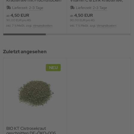
und Blüten, aromatisiert
aromatisiert
Lieferzeit:
2-3 Tage
Lieferzeit:
2-3 Tage
4,50 EUR
4,50 EUR
ab
ab
90,00 EUR pro KG
90,00 EUR pro KG
inkl. 7 % MwSt. zzgl.
Versandkosten
inkl. 7 % MwSt. zzgl.
Versandkosten
Zuletzt angesehen
NEU
BIO KT Cistrosekraut
geschnitten DE-ÖKO-006