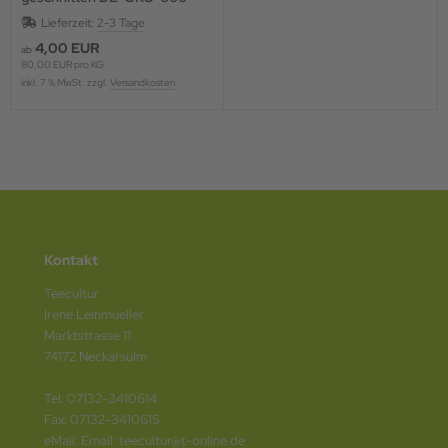
Lieferzeit:
2-3 Tage
4,00 EUR
ab
80,00 EUR pro KG
inkl. 7 % MwSt. zzgl.
Versandkosten
Kontakt
Teecultur
Irene Leinmueller
Marktstrasse 11
74172 Neckarsulm
Tel: 07132-3410614
Fax: 07132-3410615
eMail: Email: teecultur@t-online.de