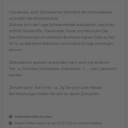
Cytuskraut, auch Zistrosekraut stimuliert die Immunabwehr
und stärkt die Schleimhäute.
Zistrose ist in der Lage Schwermetalle auszuleiten, das Kraut
enthält Gerbstoffe, Flavonoide, Harze und äthrische Öle.
Das Zistrosekraut um schliesst die Körpereignen Zelle zu fast
90 %, so daß keine Bakterien und andere Errege eindringen
können.
Zistrosekraut sparsam anwenden, kann auch mit anderen
Tee`s ( Grüntee,Schwarztee. Kräutertee`s.... usw.) gemischt
werden.
Ziehzeit purer Tee 5 min. ca. 3g Tee pro 1 Liter Wasser
Bei Mischungen halten Sie sich an deren Ziehzeiten.
Artikeldatenblatt drucken
Diesen Artikel haben wir am 20.10.2012 in unseren Katalog