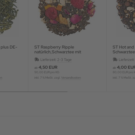
 plus DE-
ST Raspberry Ripple
ST Hot and Spicy natürlich
natürlich,Schwarztee mit
Schwarztee
Fruchtstücken und Blüten,
Gewürzen, a
Lieferzeit:
2-3 Tage
Lieferzeit
aromatisiert
4,50 EUR
4,00 EU
ab
ab
90,00 EUR pro KG
80,00 EUR pro 
en
inkl. 7 % MwSt. zzgl.
Versandkosten
inkl. 7 % MwSt. z