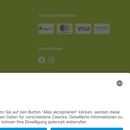
Zahlungsmethoden
Social Media
g
,
Schleswig-Holstein
,
Mecklenburg-Vorpommern
,
Niedersachsen
,
Sachsen
,
Sachsen-
Hannover
,
Düsseldorf
,
Mainz
,
Saarbrücken
oder
Dresden
,
Magdeburg
und
Erfurt
.