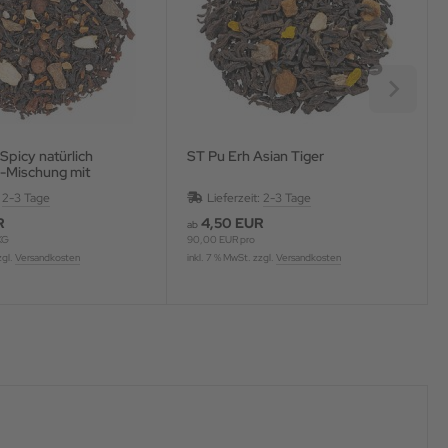
ST Pu Erh Asian Tiger
-Mischung mit
romatisiert
:
2-3 Tage
Lieferzeit:
2-3 Tage
R
4,50 EUR
ab
KG
90,00 EUR pro
zgl.
Versandkosten
inkl. 7 % MwSt. zzgl.
Versandkosten