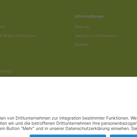
Informationen
and
Sitemap
 & Widerrufsformular
Teecultur in Neckarsulm
Kontakt
lärung
rufen / Online-Formular
© 2026
Internetwerbung by Webjoker.eu
berg
,
Bayern
,
Hessen
,
Saarland
,
Rheinland-Pfalz
,
Nordrhein-Westfalen
,
Thüringen
,
Bremen
,
Hambur
Neckarsulm
,
Ludwigsburg
,
Stuttgart
,
München
,
Potsdam
,
Bremen
,
Hamburg
,
Wiesbaden
,
Schwerin
,