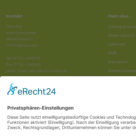
Kontakt
Mehr über...
Teecultur
Zahlung & Vers
Irene Leinmueller
Widerrufsrecht
Marktstrasse 11
Lieferzeit
74172 Neckarsulm
AGB
Tel: 07132-3410614
Impressum
Fax: 07132-3410615
Datenschutz­erk
eMail: Email: teecultur@t-online.de
Vertrag wider
Wir sind Ihr
Online www für ganz Deutschland
und alle Bundesländer wie
Baden-Würtem
Anhalt
,
Brandenburg
und
Berlin
. Online Tee kaufen Sie bei uns auch in
Heilbronn
,