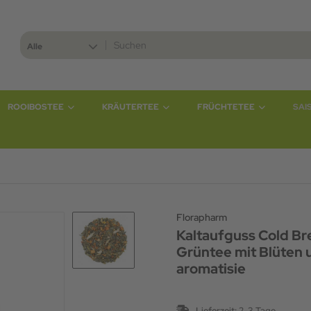
Alle
ROOIBOSTEE
KRÄUTERTEE
FRÜCHTETEE
SAI
Florapharm
Kaltaufguss Cold Br
Grüntee mit Blüten 
aromatisie
Lieferzeit:
2-3 Tage