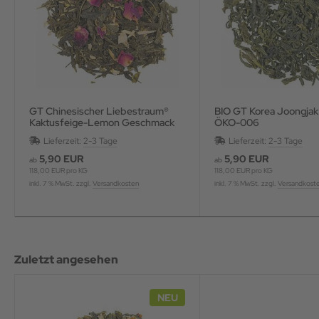
GT Chinesischer Liebestraum®
BIO GT Korea Joongjak
Kaktusfeige-Lemon Geschmack
ÖKO-006
aromatisiert
Lieferzeit:
2-3 Tage
Lieferzeit:
2-3 Tage
5,90 EUR
5,90 EUR
ab
ab
118,00 EUR pro KG
118,00 EUR pro KG
inkl. 7 % MwSt. zzgl.
Versandkosten
inkl. 7 % MwSt. zzgl.
Versandkost
Zuletzt angesehen
NEU