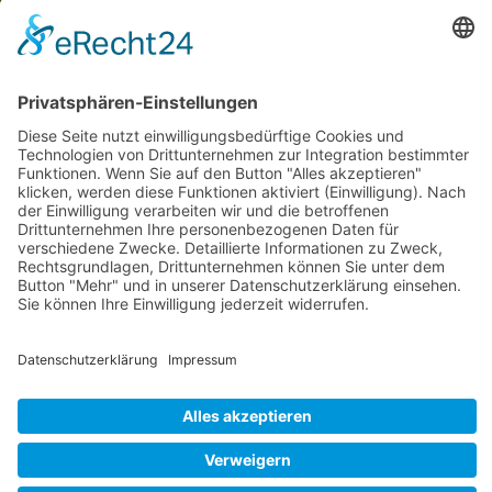
Social Media
© 2026
Internetwerbung by Webjoker.eu
Wir sind Ihr
Online www für ganz Deutschland
und alle Bundesländer wie
Baden-Würtemberg
,
Bayern
,
Hessen
,
Saarland
,
Rheinland-Pfalz
,
Nordrhein-Westfalen
,
Thüringen
,
Bremen
,
Hamburg
,
Schleswig-Holstein
,
Mecklenburg-Vorpommern
,
Niedersachsen
,
Sachsen
,
Sachsen-Anhalt
,
Brandenburg
und
Berlin
. Online Tee kaufen Sie bei uns auch in
Heilbronn
,
Neckarsulm
,
Ludwigsburg
,
Stuttgart
,
München
,
Potsdam
,
Bremen
,
Hamburg
,
Wiesbaden
,
Schwerin
,
Hannover
,
Düsseldorf
,
Mainz
,
Saarbrücken
oder
Dresden
,
Magdeburg
und
Erfurt
.
Alle Preise inkl. gesetzl. MwSt. zzgl.
Versandkosten
. Die durchgestrichenen Preise
entsprechen dem bisherigen Preis bei Online Teeversand von Teecultur.
Online Teeversand von Teecultur © 2026 | Template © 2009-2026 by modified
eCommerce Shopsoftware