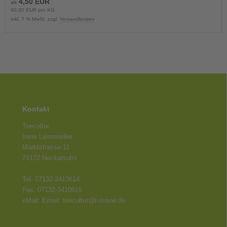
4,50 EUR
ab
90,00 EUR pro KG
inkl. 7 % MwSt. zzgl.
Versandkosten
Kontakt
Teecultur
Irene Leinmueller
Marktstrasse 11
74172 Neckarsulm
Tel: 07132-3410614
Fax: 07132-3410615
eMail: Email: teecultur@t-online.de