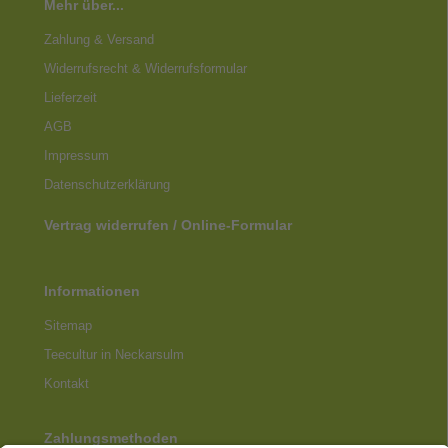
Mehr über...
Zahlung & Versand
Widerrufsrecht & Widerrufsformular
Lieferzeit
AGB
Impressum
Datenschutz­erklärung
Vertrag widerrufen / Online-Formular
Informationen
Sitemap
Teecultur in Neckarsulm
Kontakt
Zahlungsmethoden