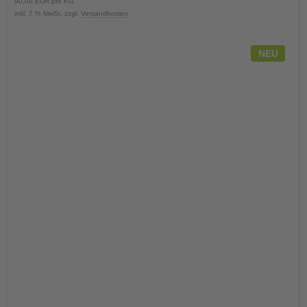
90,00 EUR pro KG
inkl. 7 % MwSt. zzgl.
Versandkosten
NEU