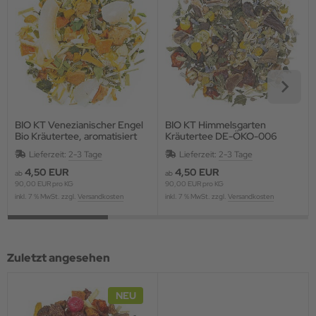
BIO KT Venezianischer Engel
BIO KT Himmelsgarten
Bio Kräutertee, aromatisiert
Kräutertee DE-ÖKO-006
DE-ÖKO-006
Lieferzeit:
2-3 Tage
Lieferzeit:
2-3 Tage
4,50 EUR
4,50 EUR
ab
ab
90,00 EUR pro KG
90,00 EUR pro KG
inkl. 7 % MwSt. zzgl.
Versandkosten
inkl. 7 % MwSt. zzgl.
Versandkosten
Zuletzt angesehen
NEU