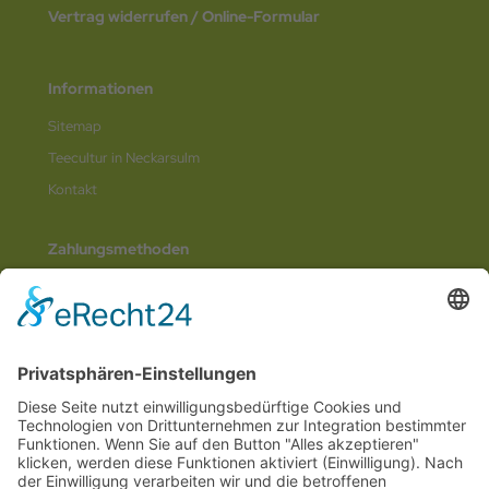
Vertrag widerrufen / Online-Formular
Informationen
Sitemap
Teecultur in Neckarsulm
Kontakt
Zahlungsmethoden
Social Media