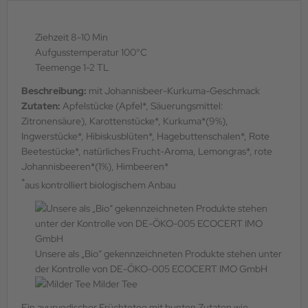
Ziehzeit 8-10 Min
Aufgusstemperatur 100°C
Teemenge 1-2 TL
Beschreibung:
mit Johannisbeer-Kurkuma-Geschmack
Zutaten:
Apfelstücke (Apfel*, Säuerungsmittel:
Zitronensäure), Karottenstücke*, Kurkuma*(9%),
Ingwerstücke*, Hibiskusblüten*, Hagebuttenschalen*, Rote
Beetestücke*, natürliches Frucht-Aroma, Lemongras*, rote
Johannisbeeren*(1%), Himbeeren*
*
aus kontrolliert biologischem Anbau
Unsere als „Bio“ gekennzeichneten Produkte stehen unter
der Kontrolle von DE-ÖKO-005 ECOCERT IMO GmbH
Milder Tee
Ein ayurvedischer Früchtetee mit bunten Zutaten wie