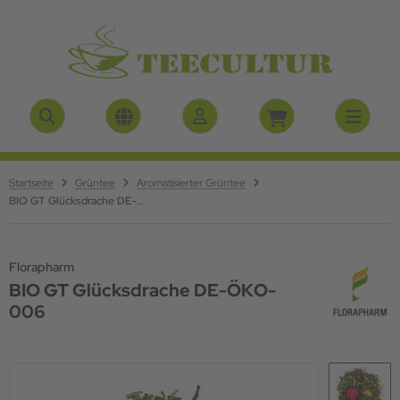
ALLES ANZEIGEN AUS BIO TEE DE-ÖKO-006
ALLES ANZEIGEN AUS SCHWARZTEE
ALLES ANZEIGEN AUS ROOIBOSTEE
ALLES ANZEIGEN AUS KRÄUTERTEE
ALLES ANZEIGEN AUS FRÜCHTETEE
ALLES ANZEIGEN AUS SAISON-TEE`S
O Früchtetee DE-ÖKO-006
rjeeling Tee
oibostee aromatisiert
urvedische Kräuterteemischung
üchtetee magenmild
stee
O Grüntee`s DE-BIO-006
 Nepal
si Tee
 Aromatisiert
ntertee`s
Startseite
Grüntee
Aromatisierter Grüntee
BIO GT Glücksdrache DE-ÖKO-006
O Kräutertee DE-ÖKO-006
sam Tee
äutertee natürlich
O Rotbuschtee (Rooibos) DE-ÖKO-006
ylon
äutertee nicht aromatisiert
Florapharm
BIO GT Glücksdrache DE-ÖKO-
O Schwarztee DE-ÖKO-006
ina Schwarztee
ringatee
006
 Aromatisiert
gepackter Kräutertee
rikanischer Tee