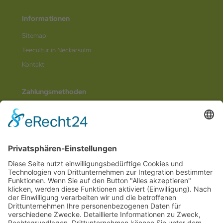
Informationen
Sitemap
Teecultur in Neckarsulm
Kontakt
Zahlungsmethoden
Social Media
© 2026
Internetwerbung by Webjoker.eu
Wir sind Ihr
Online www für ganz Deutschland
und alle Bundesländer wie
Baden-