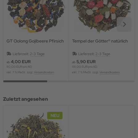
GT Oolong Gojibeere Pfirsich
Tempel der Götter® natürlich
Lieferzeit:
2-3 Tage
Lieferzeit:
2-3 Tage
4,00 EUR
5,90 EUR
ab
ab
80,00 EUR pro KG
118,00 EUR pro KG
inkl. 7 % MwSt. zzgl.
Versandkosten
inkl. 7 % MwSt. zzgl.
Versandkosten
Zuletzt angesehen
NEU