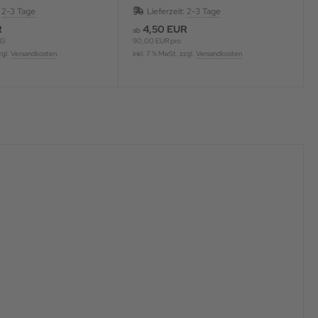
t
:
2-3 Tage
Lieferzeit:
2-3 Tage
R
4,50 EUR
ab
KG
90,00 EUR pro
zgl.
Versandkosten
inkl. 7 % MwSt. zzgl.
Versandkosten