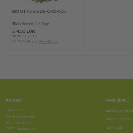
BIO GT Vanille DE-ÖKO-006
Lieferzeit:
2-3 Tage
4,50 EUR
ab
90,00 EUR pro KG
inkl. 7 % MwSt. zzgl.
Versandkosten
Kontakt
Mehr über...
Teecultur
Zahlung & Vers
Irene Leinmueller
Widerrufsrecht
Marktstrasse 11
Lieferzeit
74172 Neckarsulm