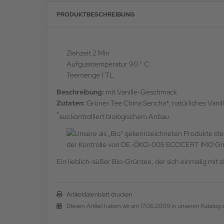
PRODUKTBESCHREIBUNG
Ziehzeit 2 Min
Aufgusstemperatur 90 ° C
Teemenge 1 TL
Beschreibung:
mit Vanille-Geschmack
Zutaten:
Grüner Tee China Sencha*, natürliches Vanil
*
aus kontrolliert biologischem Anbau
der Kontrolle von DE-ÖKO-005 ECOCERT IMO 
Ein lieblich-süßer Bio-Grüntee, der sich einmalig mi
Artikeldatenblatt drucken
Diesen Artikel haben wir am 17.06.2009 in unseren Katalo