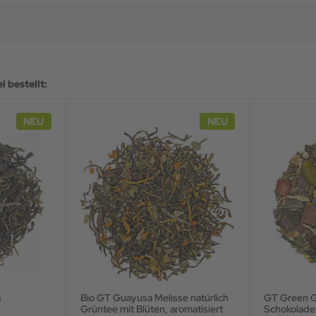
 bestellt:
NEU
NEU
a
Bio GT Guayusa Melisse natürlich
GT Green G
Grüntee mit Blüten, aromatisiert
Schokolade