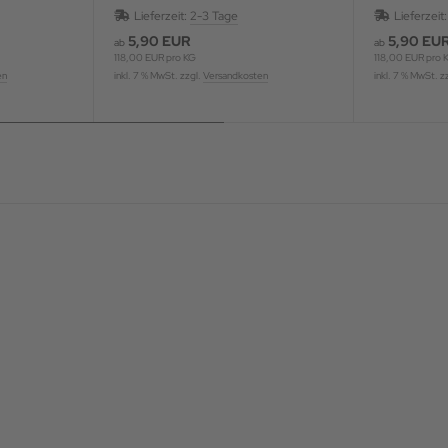
aromatisier
Lieferzeit:
2-3 Tage
Lieferzeit
5,90 EUR
5,90 EU
ab
ab
118,00 EUR pro KG
118,00 EUR pro 
en
inkl. 7 % MwSt. zzgl.
Versandkosten
inkl. 7 % MwSt. z