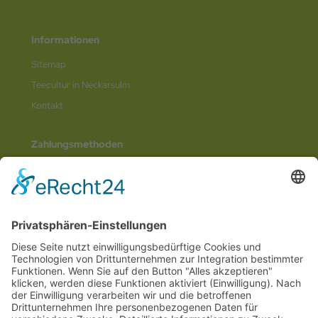
Informationen
Sitemap
Teecultur in Neckarsulm
Kontakt
Zahlungsmethoden
Social Media