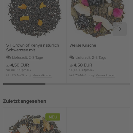
ST Crown of Kenya natürlich
Weiße Kirsche
Schwarztee mit
Grapefruitstücken,
Lieferzeit:
2-3 Tage
Lieferzeit:
2-3 Tage
aromatisiert
4,50 EUR
4,50 EUR
ab
ab
90,00 EUR pro KG
90,00 EUR pro KG
inkl. 7 % MwSt. zzgl.
Versandkosten
inkl. 7 % MwSt. zzgl.
Versandkosten
Zuletzt angesehen
NEU