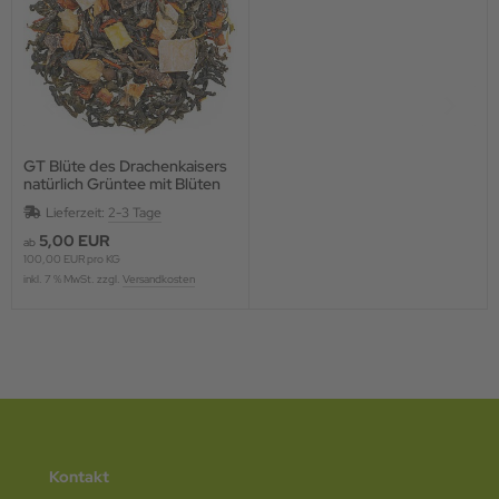
GT Blüte des Drachenkaisers
natürlich Grüntee mit Blüten
und Fruchtstücken,
Lieferzeit:
2-3 Tage
aromatisiert
5,00 EUR
ab
100,00 EUR pro KG
inkl. 7 % MwSt. zzgl.
Versandkosten
Kontakt