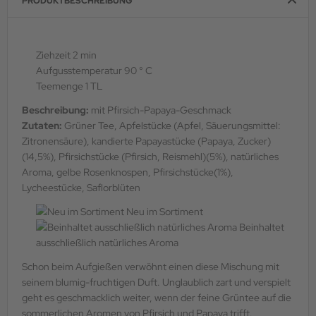
PRODUKTBESCHREIBUNG
Ziehzeit 2 min
Aufgusstemperatur 90 ° C
Teemenge 1 TL
Beschreibung:
mit Pfirsich-Papaya-Geschmack
Zutaten:
Grüner Tee, Apfelstücke (Apfel, Säuerungsmittel:
Zitronensäure), kandierte Papayastücke (Papaya, Zucker)
(14,5%), Pfirsichstücke (Pfirsich, Reismehl)(5%), natürliches
Aroma, gelbe Rosenknospen, Pfirsichstücke(1%),
Lycheestücke, Saflorblüten
Neu im Sortiment
Beinhaltet
ausschließlich natürliches Aroma
Schon beim Aufgießen verwöhnt einen diese Mischung mit
seinem blumig-fruchtigen Duft. Unglaublich zart und verspielt
geht es geschmacklich weiter, wenn der feine Grüntee auf die
sommerlichen Aromen von Pfirsich und Papaya trifft.