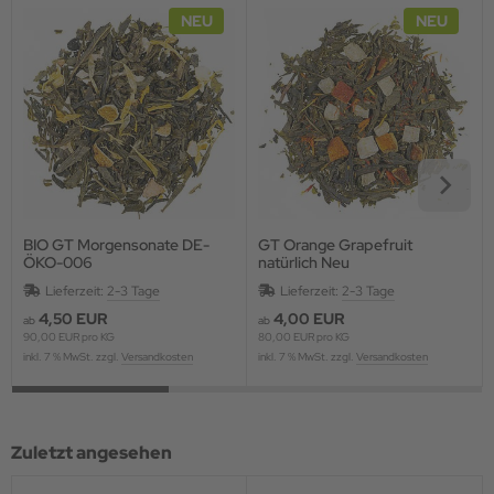
NEU
NEU
BIO GT Morgensonate DE-
GT Orange Grapefruit
ÖKO-006
natürlich Neu
Lieferzeit:
2-3 Tage
Lieferzeit:
2-3 Tage
4,50 EUR
4,00 EUR
ab
ab
90,00 EUR pro KG
80,00 EUR pro KG
inkl. 7 % MwSt. zzgl.
Versandkosten
inkl. 7 % MwSt. zzgl.
Versandkosten
Zuletzt angesehen