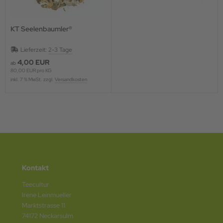
KT Seelenbaumler®
Lieferzeit:
2-3 Tage
4,00 EUR
ab
80,00 EUR pro KG
inkl. 7 % MwSt. zzgl.
Versandkosten
Kontakt
Teecultur
Irene Leinmueller
Marktstrasse 11
74172 Neckarsulm