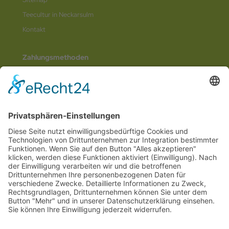
Teecultur in Neckarsulm
Kontakt
Zahlungsmethoden
Social Media
© 2026
Internetwerbung by Webjoker.eu
Wir sind Ihr
Online www für ganz Deutschland
und alle Bundesländer wie
Baden-
Würtemberg
,
Bayern
,
Hessen
,
Saarland
,
Rheinland-Pfalz
,
Nordrhein-
Westfalen
,
Thüringen
,
Bremen
,
Hamburg
,
Schleswig-Holstein
,
Mecklenburg-
Vorpommern
,
Niedersachsen
,
Sachsen
,
Sachsen-Anhalt
,
Brandenburg
und
Berlin
. Online Tee kaufen Sie bei uns auch in
Heilbronn
,