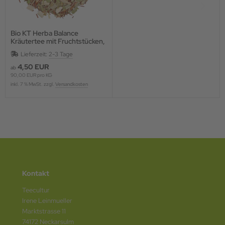
Bio KT Herba Balance
Kräutertee mit Fruchtstücken,
Gewürzen und Blüten
Lieferzeit:
2-3 Tage
4,50 EUR
ab
90,00 EUR pro KG
inkl. 7 % MwSt. zzgl.
Versandkosten
Kontakt
Teecultur
Irene Leinmueller
Marktstrasse 11
74172 Neckarsulm