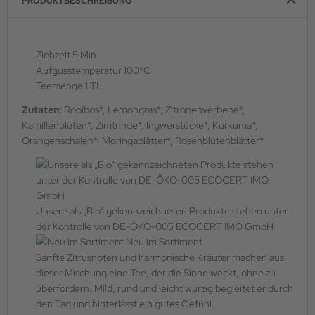
PRODUKTBESCHREIBUNG
Ziehzeit 5 Min.
Aufgusstemperatur 100°C
Teemenge 1 TL
Zutaten:
Rooibos*, Lemongras*, Zitronenverbene*,
Kamillenblüten*, Zimtrinde*, Ingwerstücke*, Kurkuma*,
Orangenschalen*, Moringablätter*, Rosenblütenblätter*
Unsere als „Bio“ gekennzeichneten Produkte stehen unter
der Kontrolle von DE-ÖKO-005 ECOCERT IMO GmbH
Neu im Sortiment
Sanfte Zitrusnoten und harmonische Kräuter machen aus
dieser Mischung eine Tee, der die Sinne weckt, ohne zu
überfordern. Mild, rund und leicht würzig begleitet er durch
den Tag und hinterlässt ein gutes Gefühl.