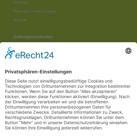
Sitemap
Teecultur in Neckarsulm
Kontakt
Zahlungsmethoden
Social Media
© 2026
Internetwerbung by Webjoker.eu
Wir sind Ihr
Online www für ganz Deutschland
und alle Bundesländer wie
Baden-
Würtemberg
,
Bayern
,
Hessen
,
Saarland
,
Rheinland-Pfalz
,
Nordrhein-
Westfalen
,
Thüringen
,
Bremen
,
Hamburg
,
Schleswig-Holstein
,
Mecklenburg-
Vorpommern
,
Niedersachsen
,
Sachsen
,
Sachsen-Anhalt
,
Brandenburg
und
Berlin
. Online Tee kaufen Sie bei uns auch in
Heilbronn
,