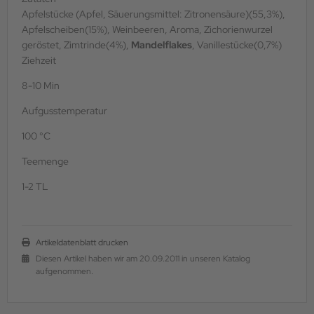
Apfelstücke (Apfel, Säuerungsmittel: Zitronensäure)(55,3%),
Apfelscheiben(15%), Weinbeeren, Aroma, Zichorienwurzel
geröstet, Zimtrinde(4%),
Mandelflakes
, Vanillestücke(0,7%)
Ziehzeit
8-10 Min
Aufgusstemperatur
100 °C
Teemenge
1-2 TL
Artikeldatenblatt drucken
Diesen Artikel haben wir am 20.09.2011 in unseren Katalog
aufgenommen.