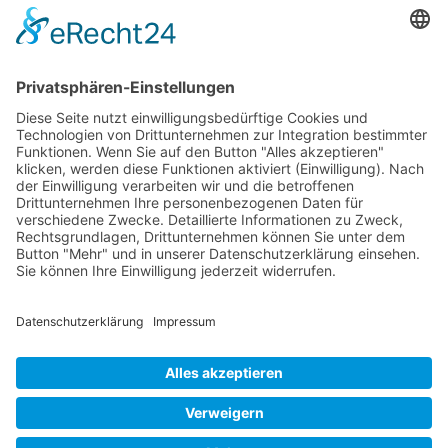
Social Media
© 2026
Internetwerbung by Webjoker.eu
Wir sind Ihr
Online www für ganz Deutschland
und alle Bundesländer wie
Baden-
Würtemberg
,
Bayern
,
Hessen
,
Saarland
,
Rheinland-Pfalz
,
Nordrhein-
Westfalen
,
Thüringen
,
Bremen
,
Hamburg
,
Schleswig-Holstein
,
Mecklenburg-
Vorpommern
,
Niedersachsen
,
Sachsen
,
Sachsen-Anhalt
,
Brandenburg
und
Berlin
. Online Tee kaufen Sie bei uns auch in
Heilbronn
,
Neckarsulm
,
Ludwigsburg
,
Stuttgart
,
München
,
Potsdam
,
Bremen
,
Hamburg
,
Wiesbaden
,
Schwerin
,
Hannover
,
Düsseldorf
,
Mainz
,
Saarbrücken
oder
Dresden
,
Magdeburg
und
Erfurt
.
Alle Preise inkl. gesetzl. MwSt. zzgl.
Versandkosten
. Die durchgestrichenen Preise
entsprechen dem bisherigen Preis bei Online Teeversand von Teecultur.
Online Teeversand von Teecultur © 2026 | Template © 2009-2026 by modified