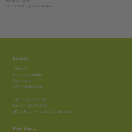
90,00 EUR pro KG
inkl. 7 % MwSt. zzgl.
Versandkosten
Kontakt
Teecultur
Irene Leinmueller
Marktstrasse 11
74172 Neckarsulm
Tel: 07132-3410614
Fax: 07132-3410615
eMail: Email: teecultur@t-online.de
Mehr über...