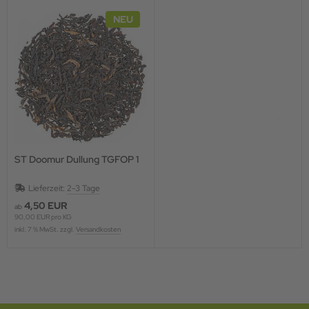
NEU
ST Doomur Dullung TGFOP 1
Lieferzeit:
2-3 Tage
4,50 EUR
ab
90,00 EUR pro KG
inkl. 7 % MwSt. zzgl.
Versandkosten