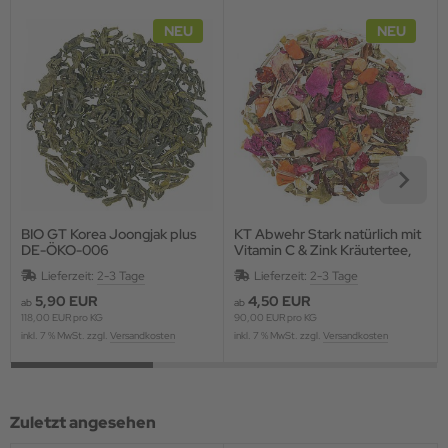
NEU
NEU
BIO GT Korea Joongjak plus
KT Abwehr Stark natürlich mit
DE-ÖKO-006
Vitamin C & Zink Kräutertee,
aromatisiert
Lieferzeit:
2-3 Tage
Lieferzeit:
2-3 Tage
5,90 EUR
4,50 EUR
ab
ab
118,00 EUR pro KG
90,00 EUR pro KG
inkl. 7 % MwSt. zzgl.
Versandkosten
inkl. 7 % MwSt. zzgl.
Versandkosten
Zuletzt angesehen