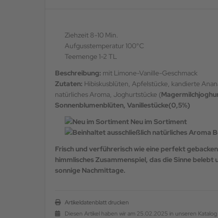
Ziehzeit 8-10 Min.
Aufgusstemperatur 100°C
Teemenge 1-2 TL
Beschreibung:
mit Limone-Vanille-Geschmack
Zutaten:
Hibiskusblüten, Apfelstücke, kandierte Ana
natürliches Aroma, Joghurtstücke (
Magermilchjoghur
Sonnenblumenblüten, Vanillestücke(0,5%)
Neu im Sortiment
Be
Frisch und verführerisch wie eine perfekt gebacken
himmlisches Zusammenspiel, das die Sinne belebt u
sonnige Nachmittage.
Artikeldatenblatt drucken
Diesen Artikel haben wir am 25.02.2025 in unseren Katal