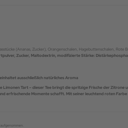
nasstücke (Ananas, Zucker), Orangenschalen, Hagebuttenschalen, Rote B
tpulver
, Zucker, Maltodextrin, modifizierte Stärke: Distärkephosph
inhaltet ausschließlich natürliches Aroma
e Limonen Tart – dieser Tee bringt die spritzige Frische der Zitrone 
nd erfrischende Momente schafft. Mit seiner leuchtend roten Farbe w
og aufgenommen.