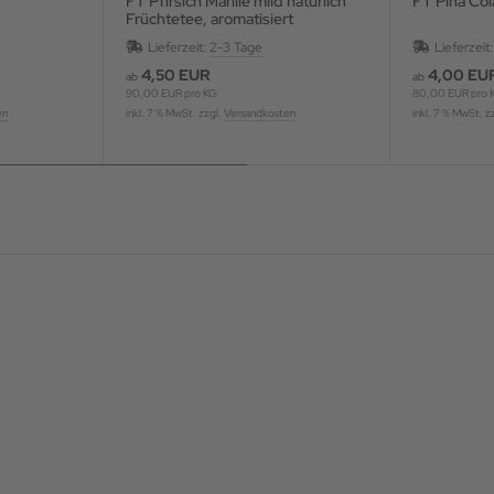
FT Pfirsich Marille mild natürlich
FT Pina Co
Früchtetee, aromatisiert
Lieferzeit:
2-3 Tage
Lieferzeit
4,50 EUR
4,00 EU
ab
ab
90,00 EUR pro KG
80,00 EUR pro 
en
inkl. 7 % MwSt. zzgl.
Versandkosten
inkl. 7 % MwSt. z