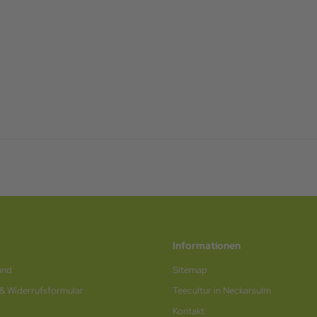
Informationen
and
Sitemap
 & Widerrufsformular
Teecultur in Neckarsulm
Kontakt