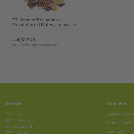
FT Limonen Tart natürlich
Früchtetee mit Blüten, aromatisiert
4,50 EUR
ab
inkl. 7 % MwSt. zzgl.
Versandkosten
Kontakt
Mehr über...
Teecultur
Zahlung & Vers
Irene Leinmueller
Widerrufsrecht
Marktstrasse 11
Lieferzeit
74172 Neckarsulm