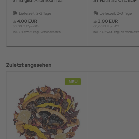
ST English Afternoon Tea
ST Hatimara CTC BOP
Lieferzeit:
2-3 Tage
Lieferzeit:
2-3 Tage
4,00 EUR
3,00 EUR
ab
ab
80,00 EUR pro KG
60,00 EUR pro KG
inkl. 7 % MwSt. zzgl.
Versandkosten
inkl. 7 % MwSt. zzgl.
Versandkost
Zuletzt angesehen
NEU