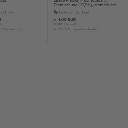
lada
Eistee Pfirsich Früchtetee mit
Teemischung (27,5%), aromatisiert
:
2-3 Tage
Lieferzeit:
2-3 Tage
R
4,00 EUR
ab
KG
80,00 EUR pro KG
zgl.
Versandkosten
inkl. 7 % MwSt. zzgl.
Versandkosten