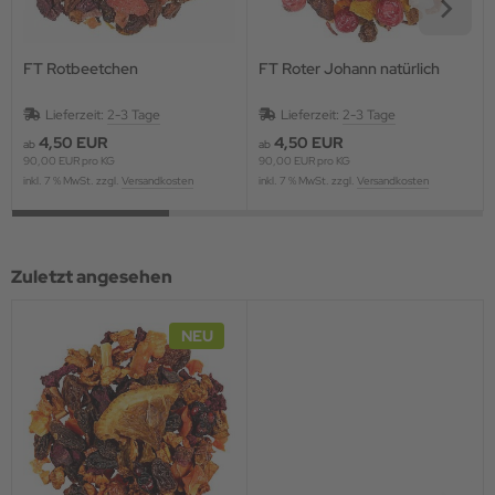
FT Rotbeetchen
FT Roter Johann natürlich
Lieferzeit:
2-3 Tage
Lieferzeit:
2-3 Tage
4,50 EUR
4,50 EUR
ab
ab
90,00 EUR pro KG
90,00 EUR pro KG
inkl. 7 % MwSt. zzgl.
Versandkosten
inkl. 7 % MwSt. zzgl.
Versandkosten
Zuletzt angesehen
NEU