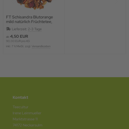
FT Schisandra Blutorange
mild natürlich Früchtetee,
aromatisiert
Lieferzeit:
2-3 Tage
4,50 EUR
ab
90,00 EUR pro KG
inkl. 7 % MwSt. zzgl.
Versandkosten
Kontakt
Teecultur
Irene Leinmueller
Marktstrasse 11
74172 Neckarsulm