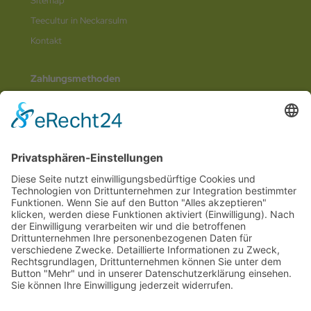
Sitemap
Teecultur in Neckarsulm
Kontakt
Zahlungsmethoden
Social Media
© 2026
Internetwerbung by Webjoker.eu
Wir sind Ihr
Online www für ganz Deutschland
und alle Bundesländer wie
Baden-
Würtemberg
,
Bayern
,
Hessen
,
Saarland
,
Rheinland-Pfalz
,
Nordrhein-
Westfalen
,
Thüringen
,
Bremen
,
Hamburg
,
Schleswig-Holstein
,
Mecklenburg-
Vorpommern
,
Niedersachsen
,
Sachsen
,
Sachsen-Anhalt
,
Brandenburg
und
Berlin
. Online Tee kaufen Sie bei uns auch in
Heilbronn
,