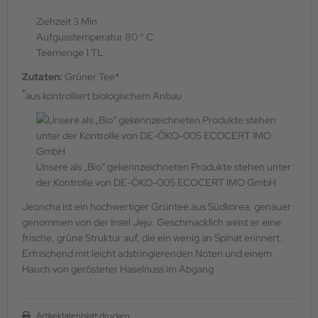
Ziehzeit 3 Min
Aufgusstemperatur 80 ° C
Teemenge 1 TL
Zutaten:
Grüner Tee*
*
aus kontrolliert biologischem Anbau
Unsere als „Bio“ gekennzeichneten Produkte stehen unter
der Kontrolle von DE-ÖKO-005 ECOCERT IMO GmbH
Jeoncha ist ein hochwertiger Grüntee aus Südkorea, genauer
genommen von der Insel Jeju. Geschmacklich weist er eine
frische, grüne Struktur auf, die ein wenig an Spinat erinnert.
Erfrischend mit leicht adstringierenden Noten und einem
Hauch von gerösteter Haselnuss im Abgang
Artikeldatenblatt drucken