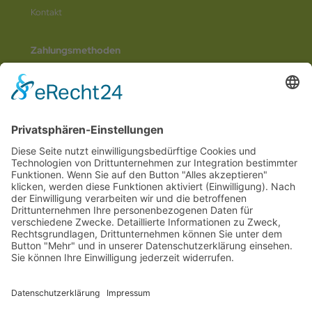
Kontakt
Zahlungsmethoden
Social Media
© 2026
Internetwerbung by Webjoker.eu
Wir sind Ihr
Online www für ganz Deutschland
und alle Bundesländer wie
Baden-
Würtemberg
,
Bayern
,
Hessen
,
Saarland
,
Rheinland-Pfalz
,
Nordrhein-
Westfalen
,
Thüringen
,
Bremen
,
Hamburg
,
Schleswig-Holstein
,
Mecklenburg-
Vorpommern
,
Niedersachsen
,
Sachsen
,
Sachsen-Anhalt
,
Brandenburg
und
Berlin
. Online Tee kaufen Sie bei uns auch in
Heilbronn
,
Neckarsulm
,
Ludwigsburg
,
Stuttgart
,
München
,
Potsdam
,
Bremen
,
Hamburg
,
Wiesbaden
,
Schwerin
,
Hannover
,
Düsseldorf
,
Mainz
,
Saarbrücken
oder
Dresden
,
Magdeburg
und
Erfurt
.