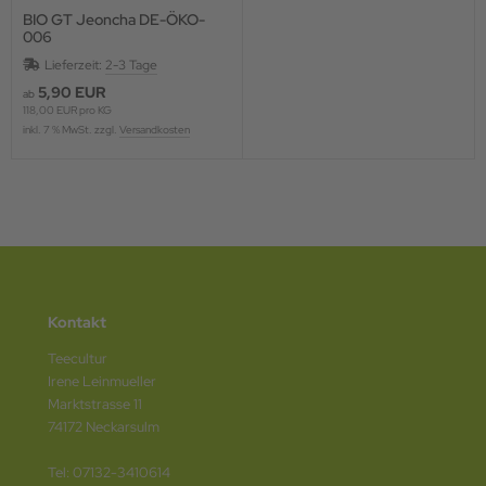
BIO GT Jeoncha DE-ÖKO-
006
Lieferzeit:
2-3 Tage
5,90 EUR
ab
118,00 EUR pro KG
inkl. 7 % MwSt. zzgl.
Versandkosten
Kontakt
Teecultur
Irene Leinmueller
Marktstrasse 11
74172 Neckarsulm
Tel: 07132-3410614