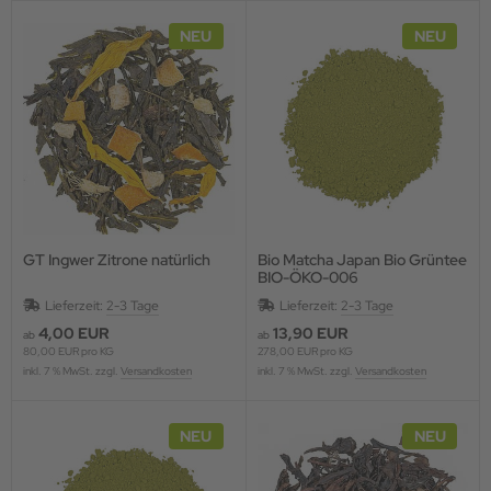
NEU
NEU
GT Ingwer Zitrone natürlich
Bio Matcha Japan Bio Grüntee
BIO-ÖKO-006
Lieferzeit:
2-3 Tage
Lieferzeit:
2-3 Tage
4,00 EUR
13,90 EUR
ab
ab
80,00 EUR pro KG
278,00 EUR pro KG
inkl. 7 % MwSt. zzgl.
Versandkosten
inkl. 7 % MwSt. zzgl.
Versandkosten
NEU
NEU