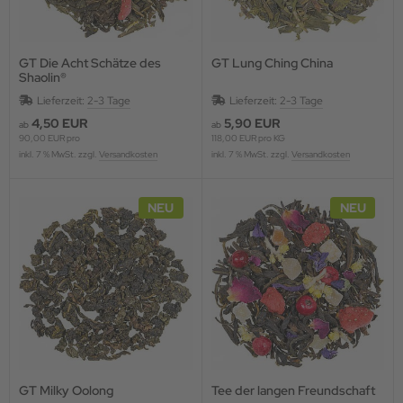
GT Die Acht Schätze des
GT Lung Ching China
Shaolin®
Lieferzeit:
2-3 Tage
Lieferzeit:
2-3 Tage
4,50 EUR
5,90 EUR
ab
ab
90,00 EUR pro
118,00 EUR pro KG
inkl. 7 % MwSt. zzgl.
Versandkosten
inkl. 7 % MwSt. zzgl.
Versandkosten
NEU
NEU
GT Milky Oolong
Tee der langen Freundschaft