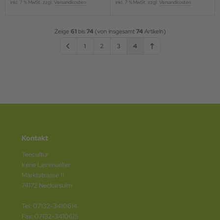
inkl. 7 % MwSt. zzgl.
Versandkosten
inkl. 7 % MwSt. zzgl.
Versandkosten
Zeige
61
bis
74
(von insgesamt
74
Artikeln)
1
2
3
4
Kontakt
Teecultur
Irene Leinmueller
Marktstrasse 11
74172 Neckarsulm
Tel: 07132-3410614
Fax: 07132-3410615