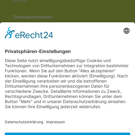
Kontakt
Zahlungsmethoden
Social Media
© 2026
Internetwerbung by Webjoker.eu
Wir sind Ihr
Online www für ganz Deutschland
und alle Bundesländer wie
Baden-
Würtemberg
,
Bayern
,
Hessen
,
Saarland
,
Rheinland-Pfalz
,
Nordrhein-
Westfalen
,
Thüringen
,
Bremen
,
Hamburg
,
Schleswig-Holstein
,
Mecklenburg-
Vorpommern
,
Niedersachsen
,
Sachsen
,
Sachsen-Anhalt
,
Brandenburg
und
Berlin
. Online Tee kaufen Sie bei uns auch in
Heilbronn
,
Neckarsulm
,
Ludwigsburg
,
Stuttgart
,
München
,
Potsdam
,
Bremen
,
Hamburg
,
Wiesbaden
,
Schwerin
,
Hannover
,
Düsseldorf
,
Mainz
,
Saarbrücken
oder
Dresden
,
Magdeburg
und
Erfurt
.