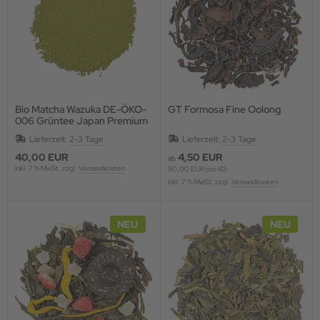
Bio Matcha Wazuka DE-ÖKO-
GT Formosa Fine Oolong
006 Grüntee Japan Premium
Dose 30g
Lieferzeit:
2-3 Tage
Lieferzeit:
2-3 Tage
40,00 EUR
4,50 EUR
ab
inkl. 7 % MwSt. zzgl.
Versandkosten
90,00 EUR pro KG
inkl. 7 % MwSt. zzgl.
Versandkosten
NEU
NEU