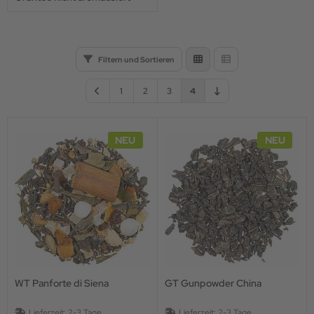
Filtern und Sortieren
1
2
3
4
NEU
NEU
WT Panforte di Siena
GT Gunpowder China
Lieferzeit:
2-3 Tage
Lieferzeit:
2-3 Tage