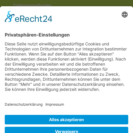
Zahlungsmethoden
Social Media
© 2026
Internetwerbung by Webjoker.eu
Wir sind Ihr
Online www für ganz Deutschland
und alle Bundesländer wie
Baden-Würtemberg
,
Bayern
,
Hessen
,
Saarland
,
Rheinland-Pfalz
,
Nordrhein-Westfalen
,
Thüringen
,
Bremen
,
Hamburg
,
Schleswig-Holstein
,
Mecklenburg-Vorpommern
,
Niedersachsen
,
Sachsen
,
Sachsen-Anhalt
,
Brandenburg
und
Berlin
. Online Tee kaufen Sie bei uns auch in
Heilbronn
,
Neckarsulm
,
Ludwigsburg
,
Stuttgart
,
München
,
Potsdam
,
Bremen
,
Hamburg
,
Wiesbaden
,
Schwerin
,
Hannover
,
Düsseldorf
,
Mainz
,
Saarbrücken
oder
Dresden
,
Magdeburg
und
Erfurt
.
Alle Preise inkl. gesetzl. MwSt. zzgl.
Versandkosten
. Die durchgestrichenen Preise
entsprechen dem bisherigen Preis bei Online Teeversand von Teecultur.