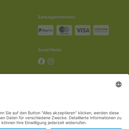
Zahlungsmethoden
Social Media
g
,
Schleswig-Holstein
,
Mecklenburg-Vorpommern
,
Niedersachsen
,
Sachsen
,
Sachsen-
Hannover
,
Düsseldorf
,
Mainz
,
Saarbrücken
oder
Dresden
,
Magdeburg
und
Erfurt
.