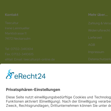
Kontakt
Mehr über...
Teecultur
Zahlung & Vers
Irene Leinmueller
Widerrufsrecht
Marktstrasse 11
Lieferzeit
74172 Neckarsulm
AGB
Tel: 07132-3410614
Impressum
Fax: 07132-3410615
Datenschutz­erk
eMail: Email: teecultur@t-online.de
Vertrag wider
Wir sind Ihr
Online www für ganz Deutschland
und alle Bundesländer wie
Baden-Würtem
Anhalt
,
Brandenburg
und
Berlin
. Online Tee kaufen Sie bei uns auch in
Heilbronn
,