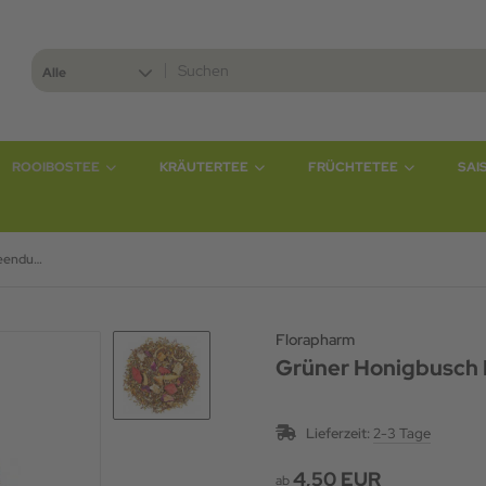
Alle
ROOIBOSTEE
KRÄUTERTEE
FRÜCHTETEE
SAI
Grüner Honigbusch Feenduft®
Florapharm
Grüner Honigbusch 
Lieferzeit:
2-3 Tage
4,50 EUR
ab