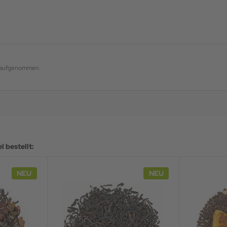
og aufgenommen.
 bestellt:
NEU
NEU