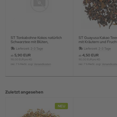
ST Tonkabohne Kokos natürlich
ST Guayusa Kakao Teemischung
Schwarztee mit Blüten,
mit Kräutern und Fruch
aromatisiert
Lieferzeit:
2-3 Tage
Lieferzeit:
2-3 Tage
5,90 EUR
4,50 EUR
ab
ab
118,00 EUR pro KG
90,00 EUR pro KG
inkl. 7 % MwSt. zzgl.
Versandkosten
inkl. 7 % MwSt. zzgl.
Versandkost
Zuletzt angesehen
NEU