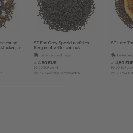
ST Earl Grey Spezial natürlich -
ST Lord Tan
tstücken, ar
Bergamotte-Geschmack
Lieferzeit:
2-3 Tage
Lieferzeit
4,50 EUR
4,50 EU
ab
ab
90,00 EUR pro KG
90,00 EUR pro 
en
inkl. 7 % MwSt. zzgl.
Versandkosten
inkl. 7 % MwSt. z