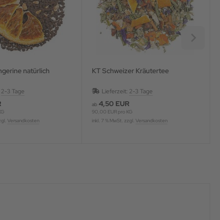
gerine natürlich
KT Schweizer Kräutertee
:
2-3 Tage
Lieferzeit:
2-3 Tage
R
4,50 EUR
ab
KG
90,00 EUR pro KG
zgl.
Versandkosten
inkl. 7 % MwSt. zzgl.
Versandkosten