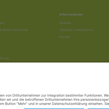
Informationen
and
Sitemap
 & Widerrufsformular
Teecultur in Neckarsulm
Kontakt
lärung
rufen / Online-Formular
© 2026
Internetwerbung by Webjoker.eu
berg
,
Bayern
,
Hessen
,
Saarland
,
Rheinland-Pfalz
,
Nordrhein-Westfalen
,
Thüringen
,
Bremen
,
Hambur
Neckarsulm
,
Ludwigsburg
,
Stuttgart
,
München
,
Potsdam
,
Bremen
,
Hamburg
,
Wiesbaden
,
Schwerin
,