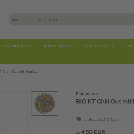
Alle
ROOIBOSTEE
KRÄUTERTEE
FRÜCHTETEE
SAI
BIO KT Chill Out mit Hanfsamen DE-ÖKO-006
Florapharm
BIO KT Chill Out m
Lieferzeit:
2-3 Tage
4,50 EUR
ab