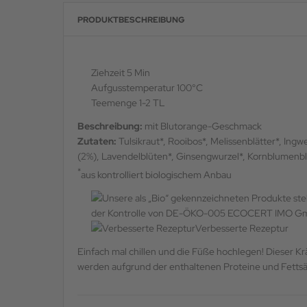
PRODUKTBESCHREIBUNG
Ziehzeit 5 Min
Aufgusstemperatur 100°C
Teemenge 1-2 TL
Beschreibung:
mit Blutorange-Geschmack
Zutaten:
Tulsikraut*, Rooibos*, Melissenblätter*, In
(2%), Lavendelblüten*, Ginsengwurzel*, Kornblumenb
*
aus kontrolliert biologischem Anbau
der Kontrolle von DE-ÖKO-005 ECOCERT IMO 
Verbesserte Rezeptur
Einfach mal chillen und die Füße hochlegen! Dieser 
werden aufgrund der enthaltenen Proteine und Fettsäu