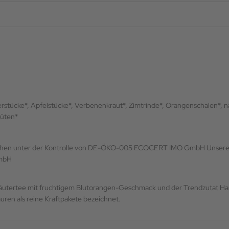
gwerstücke*, Apfelstücke*, Verbenenkraut*, Zimtrinde*, Orangenschalen*
lüten*
Unsere 
GmbH
Kräutertee mit fruchtigem Blutorangen-Geschmack und der Trendzutat Ha
ren als reine Kraftpakete bezeichnet.