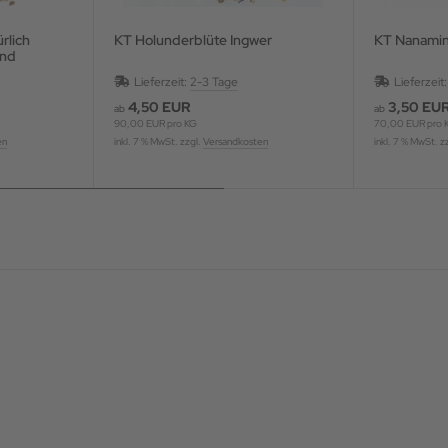
KT Holunderblüte Ingwer
KT Nanamin
und
iert
Lieferzeit:
2-3 Tage
Lieferzeit
4,50 EUR
3,50 EU
ab
ab
90,00 EUR pro KG
70,00 EUR pro 
en
inkl. 7 % MwSt. zzgl.
Versandkosten
inkl. 7 % MwSt. z