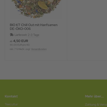
BIO KT Chill Out mit Hanfsamen
DE-ÖKO-006
Lieferzeit:
2-3 Tage
4,50 EUR
ab
90,00 EUR pro KG
inkl. 7 % MwSt. zzgl.
Versandkosten
Kontakt
Mehr über...
Teecultur
Zahlung & Vers