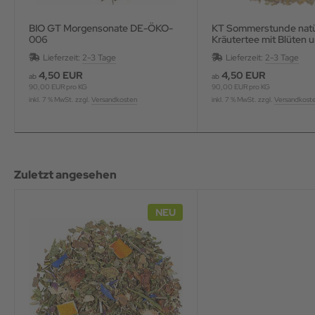
BIO GT Morgensonate DE-ÖKO-
KT Sommerstunde natürlich
006
Kräutertee mit Blüten 
Fruchtstücken, aromatis
Lieferzeit:
2-3 Tage
Lieferzeit:
2-3 Tage
4,50 EUR
4,50 EUR
ab
ab
90,00 EUR pro KG
90,00 EUR pro KG
inkl. 7 % MwSt. zzgl.
Versandkosten
inkl. 7 % MwSt. zzgl.
Versandkost
Zuletzt angesehen
NEU