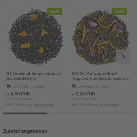
NEU
NEU
ST Crown of Kenya natürlich
BIO GT Aufpäppeltrank
G
Schwarztee mit
Tropic-Zitrus-Geschmack DE-
Grapefruitstücken,
ÖKO-006
Lieferzeit:
2-3 Tage
Lieferzeit:
2-3 Tage
aromatisiert
4,50 EUR
5,90 EUR
ab
ab
90,00 EUR pro KG
118,00 EUR pro KG
inkl. 7 % MwSt. zzgl.
Versandkosten
inkl. 7 % MwSt. zzgl.
Versandkosten
Zuletzt angesehen