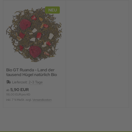
NEU
Bio GT Ruanda - Land der
tausend Hügel natürlich Bio
Grüntee mit Fruchtstücken,
Lieferzeit:
2-3 Tage
aromatisier
5,90 EUR
ab
118,00 EUR pro KG
inkl. 7 % MwSt. zzgl.
Versandkosten